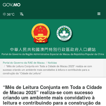
Portal
do
Governo
36°C
da
RAE
de
Macau
Portal do Governo da RAE de Macau
Notícias
“Mês de Leitura Conjunta em Toda a Cidade de Macau 2025” realiza-se com
sucesso criando um ambiente mais convidativo à leitura e contribuindo para a
construção da “Cidade da Leitura”
“Mês de Leitura Conjunta em Toda a Cidade
de Macau 2025” realiza-se com sucesso
criando um ambiente mais convidativo à
leitura e contribuindo para a construção da