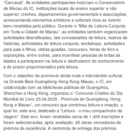
“Carnaval”. As entidades participantes incluíram o Conservatório
de Macau do IC, instituições locais de ensino superior e não
superior, creches, departamentos governamentais e associações,
acrescentando elementos artísticos e culturais ricos ao evento
bem-recebidos pelo público. Durante o “Mês de Leitura Conjunta
em Toda a Cidade de Macau”, as entidades também organizaram
actividades diversificadas, tais comosessões de leitura, teatros de
histórias, actividades de leitura conjunta, workshops, actividades
para pais e filhos, visitas guiadas, concursos, feiras do livro e
exposições, entre outras, para incentivar pessoas de todas as
idades a participarem na leitura e desfrutarem do conhecimento
e do prazer proporcionados pela leitura.
Com o objectivo de promover ainda mais o intercâmbio cultural
na Grande Baía Guangdong-Hong Kong-Macau, o IC, em
colaboração com as bibliotecas públicas de Guangzhou,
Shenzhen e Hong Kong, organizou o “Concurso Criativo do Dia
Mundial do Livro 23.04.2025 - Província de Guangdong, Hong
Kong e Macau”, um concurso que combinou leitura e criação, o
qual foi, este ano, dedicado a “Leitura - o meu companheiro de
viagem”. Este ano, foram recebidas cerca de 1.400 inscrições e
foram seleccionadas, após avaliação, 65 obras vencedoras de
prémios de excelência. A cerimónia de entrega dos prémios