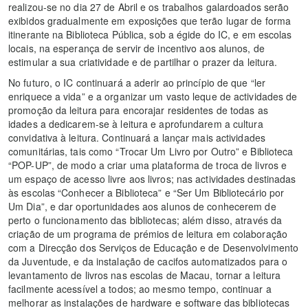
realizou-se no dia 27 de Abril e os trabalhos galardoados serão
exibidos gradualmente em exposições que terão lugar de forma
itinerante na Biblioteca Pública, sob a égide do IC, e em escolas
locais, na esperança de servir de incentivo aos alunos, de
estimular a sua criatividade e de partilhar o prazer da leitura.
No futuro, o IC continuará a aderir ao princípio de que “ler
enriquece a vida” e a organizar um vasto leque de actividades de
promoção da leitura para encorajar residentes de todas as
idades a dedicarem-se à leitura e aprofundarem a cultura
convidativa à leitura. Continuará a lançar mais actividades
comunitárias, tais como “Trocar Um Livro por Outro” e Biblioteca
“POP-UP”, de modo a criar uma plataforma de troca de livros e
um espaço de acesso livre aos livros; nas actividades destinadas
às escolas “Conhecer a Biblioteca” e “Ser Um Bibliotecário por
Um Dia”, e dar oportunidades aos alunos de conhecerem de
perto o funcionamento das bibliotecas; além disso, através da
criação de um programa de prémios de leitura em colaboração
com a Direcção dos Serviços de Educação e de Desenvolvimento
da Juventude, e da instalação de cacifos automatizados para o
levantamento de livros nas escolas de Macau, tornar a leitura
facilmente acessível a todos; ao mesmo tempo, continuar a
melhorar as instalações de hardware e software das bibliotecas