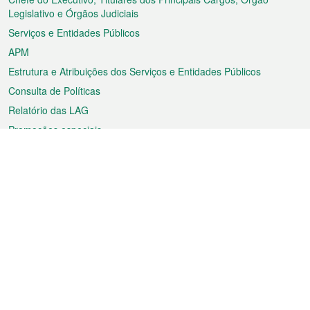
rodapé
Legislativo e Órgãos Judiciais
Serviços e Entidades Públicos
APM
Estrutura e Atribuições dos Serviços e Entidades Públicos
Consulta de Políticas
Relatório das LAG
Promoções especiais
Sobre a RAEM
Tempo
Transporte
Feriados
Cultura e lazer
Informação de Macau
Ficheiro sobre Macau
Estatísticas