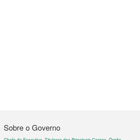
Menu
Sobre o Governo
do
Chefe do Executivo, Titulares dos Principais Cargos, Órgão