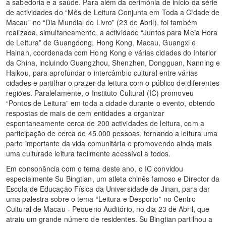
a sabedoria e a saúde. Para além da cerimónia de início da série
de actividades do “Mês de Leitura Conjunta em Toda a Cidade de
Macau” no “Dia Mundial do Livro” (23 de Abril), foi também
realizada, simultaneamente, a actividade “Juntos para Meia Hora
de Leitura” de Guangdong, Hong Kong, Macau, Guangxi e
Hainan, coordenada com Hong Kong e várias cidades do Interior
da China, incluindo Guangzhou, Shenzhen, Dongguan, Nanning e
Haikou, para aprofundar o intercâmbio cultural entre várias
cidades e partilhar o prazer da leitura com o público de diferentes
regiões. Paralelamente, o Instituto Cultural (IC) promoveu
“Pontos de Leitura” em toda a cidade durante o evento, obtendo
respostas de mais de cem entidades a organizar
espontaneamente cerca de 200 actividades de leitura, com a
participação de cerca de 45.000 pessoas, tornando a leitura uma
parte importante da vida comunitária e promovendo ainda mais
uma culturade leitura facilmente acessível a todos.
Em consonância com o tema deste ano, o IC convidou
especialmente Su Bingtian, um atleta chinês famoso e Director da
Escola de Educação Física da Universidade de Jinan, para dar
uma palestra sobre o tema “Leitura e Desporto” no Centro
Cultural de Macau - Pequeno Auditório, no dia 23 de Abril, que
atraiu um grande número de residentes. Su Bingtian partilhou a