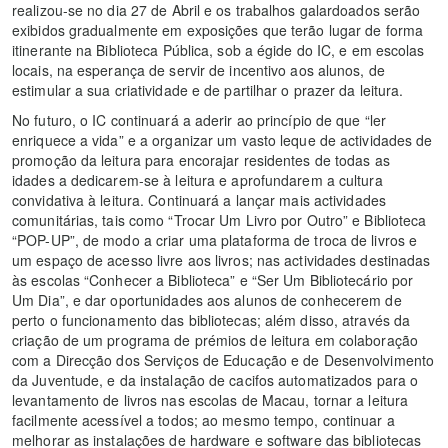
realizou-se no dia 27 de Abril e os trabalhos galardoados serão
exibidos gradualmente em exposições que terão lugar de forma
itinerante na Biblioteca Pública, sob a égide do IC, e em escolas
locais, na esperança de servir de incentivo aos alunos, de
estimular a sua criatividade e de partilhar o prazer da leitura.
No futuro, o IC continuará a aderir ao princípio de que “ler
enriquece a vida” e a organizar um vasto leque de actividades de
promoção da leitura para encorajar residentes de todas as
idades a dedicarem-se à leitura e aprofundarem a cultura
convidativa à leitura. Continuará a lançar mais actividades
comunitárias, tais como “Trocar Um Livro por Outro” e Biblioteca
“POP-UP”, de modo a criar uma plataforma de troca de livros e
um espaço de acesso livre aos livros; nas actividades destinadas
às escolas “Conhecer a Biblioteca” e “Ser Um Bibliotecário por
Um Dia”, e dar oportunidades aos alunos de conhecerem de
perto o funcionamento das bibliotecas; além disso, através da
criação de um programa de prémios de leitura em colaboração
com a Direcção dos Serviços de Educação e de Desenvolvimento
da Juventude, e da instalação de cacifos automatizados para o
levantamento de livros nas escolas de Macau, tornar a leitura
facilmente acessível a todos; ao mesmo tempo, continuar a
melhorar as instalações de hardware e software das bibliotecas