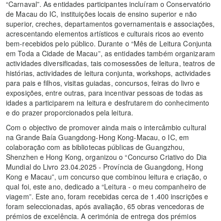
“Carnaval”. As entidades participantes incluíram o Conservatório
de Macau do IC, instituições locais de ensino superior e não
superior, creches, departamentos governamentais e associações,
acrescentando elementos artísticos e culturais ricos ao evento
bem-recebidos pelo público. Durante o “Mês de Leitura Conjunta
em Toda a Cidade de Macau”, as entidades também organizaram
actividades diversificadas, tais comosessões de leitura, teatros de
histórias, actividades de leitura conjunta, workshops, actividades
para pais e filhos, visitas guiadas, concursos, feiras do livro e
exposições, entre outras, para incentivar pessoas de todas as
idades a participarem na leitura e desfrutarem do conhecimento
e do prazer proporcionados pela leitura.
Com o objectivo de promover ainda mais o intercâmbio cultural
na Grande Baía Guangdong-Hong Kong-Macau, o IC, em
colaboração com as bibliotecas públicas de Guangzhou,
Shenzhen e Hong Kong, organizou o “Concurso Criativo do Dia
Mundial do Livro 23.04.2025 - Província de Guangdong, Hong
Kong e Macau”, um concurso que combinou leitura e criação, o
qual foi, este ano, dedicado a “Leitura - o meu companheiro de
viagem”. Este ano, foram recebidas cerca de 1.400 inscrições e
foram seleccionadas, após avaliação, 65 obras vencedoras de
prémios de excelência. A cerimónia de entrega dos prémios