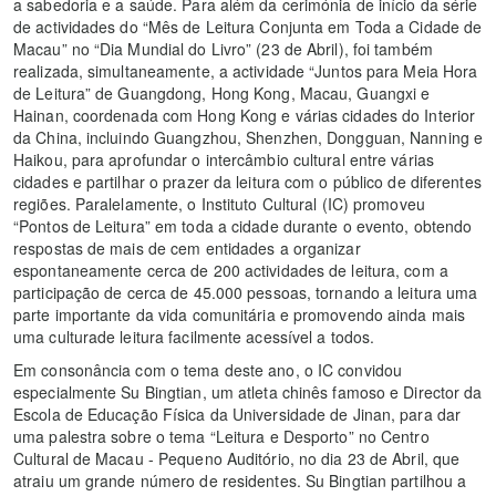
a sabedoria e a saúde. Para além da cerimónia de início da série
de actividades do “Mês de Leitura Conjunta em Toda a Cidade de
Macau” no “Dia Mundial do Livro” (23 de Abril), foi também
realizada, simultaneamente, a actividade “Juntos para Meia Hora
de Leitura” de Guangdong, Hong Kong, Macau, Guangxi e
Hainan, coordenada com Hong Kong e várias cidades do Interior
da China, incluindo Guangzhou, Shenzhen, Dongguan, Nanning e
Haikou, para aprofundar o intercâmbio cultural entre várias
cidades e partilhar o prazer da leitura com o público de diferentes
regiões. Paralelamente, o Instituto Cultural (IC) promoveu
“Pontos de Leitura” em toda a cidade durante o evento, obtendo
respostas de mais de cem entidades a organizar
espontaneamente cerca de 200 actividades de leitura, com a
participação de cerca de 45.000 pessoas, tornando a leitura uma
parte importante da vida comunitária e promovendo ainda mais
uma culturade leitura facilmente acessível a todos.
Em consonância com o tema deste ano, o IC convidou
especialmente Su Bingtian, um atleta chinês famoso e Director da
Escola de Educação Física da Universidade de Jinan, para dar
uma palestra sobre o tema “Leitura e Desporto” no Centro
Cultural de Macau - Pequeno Auditório, no dia 23 de Abril, que
atraiu um grande número de residentes. Su Bingtian partilhou a