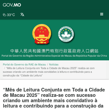
Portal
do
Governo
33°C
da
RAE
de
Macau
Portal do Governo da RAE de Macau
Notícias
“Mês de Leitura Conjunta em Toda a Cidade de Macau 2025” realiza-se com
sucesso criando um ambiente mais convidativo à leitura e contribuindo para a
construção da “Cidade da Leitura”
“Mês de Leitura Conjunta em Toda a Cidade
de Macau 2025” realiza-se com sucesso
criando um ambiente mais convidativo à
leitura e contribuindo para a construção da