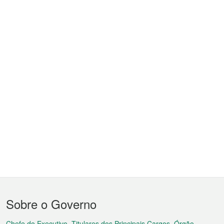
Menu
Sobre o Governo
do
Chefe do Executivo, Titulares dos Principais Cargos, Órgão