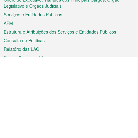
rodapé
Legislativo e Órgãos Judiciais
Serviços e Entidades Públicos
APM
Estrutura e Atribuições dos Serviços e Entidades Públicos
Consulta de Políticas
Relatório das LAG
Promoções especiais
Sobre a RAEM
Tempo
Transporte
Feriados
Cultura e lazer
Informação de Macau
Ficheiro sobre Macau
Estatísticas