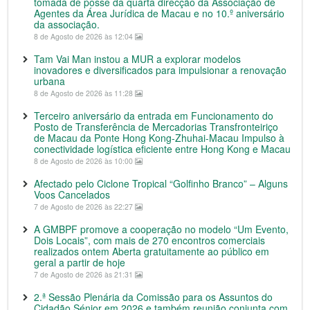
tomada de posse da quarta direcção da Associação de
Agentes da Área Jurídica de Macau e no 10.º aniversário
da associação.
8 de Agosto de 2026 às 12:04
Tam Vai Man instou a MUR a explorar modelos
inovadores e diversificados para impulsionar a renovação
urbana
8 de Agosto de 2026 às 11:28
Terceiro aniversário da entrada em Funcionamento do
Posto de Transferência de Mercadorias Transfronteiriço
de Macau da Ponte Hong Kong-Zhuhai-Macau Impulso à
conectividade logística eficiente entre Hong Kong e Macau
8 de Agosto de 2026 às 10:00
Afectado pelo Ciclone Tropical “Golfinho Branco” – Alguns
Voos Cancelados
7 de Agosto de 2026 às 22:27
A GMBPF promove a cooperação no modelo “Um Evento,
Dois Locais”, com mais de 270 encontros comerciais
realizados ontem Aberta gratuitamente ao público em
geral a partir de hoje
7 de Agosto de 2026 às 21:31
2.ª Sessão Plenária da Comissão para os Assuntos do
Cidadão Sénior em 2026 e também reunião conjunta com