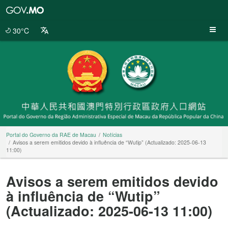
Portal
do
Governo
30°C
da
RAE
de
Macau
Portal do Governo da RAE de Macau
Notícias
Avisos a serem emitidos devido à influência de “Wutip” (Actualizado: 2025-06-13
11:00)
Avisos a serem emitidos devido
à influência de “Wutip”
(Actualizado: 2025-06-13 11:00)