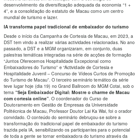
desenvolvimento da diversificação adequada da economia “1 +
4”, e a consolidação do estatuto de Macau como um centro
mundial de turismo e lazer.
IA transforma papel tradicional de embaixador do turismo
Desde o início da Campanha de Cortesia de Macau, em 2023, a
DST tem vindo a realizar várias actividades relacionadas. No ano
passado, a DST e a MGM organizaram, em conjunto, duas
palestras temáticas integradas na série de acções de formação
“Juntos Oferecemos Hospitalidade Excepcional como
Embaixadores do Turismo” e “Actividade de Cortesia e
Hospitalidade Juvenil – Concurso de Vídeos Curtos de Promoção
do Turismo de Macau”. O terceiro seminário temático da série
teve lugar hoje (dia 19) no Grand Ballroom do MGM Cotai, sob o
tema
“S
eja Embaixador Digital: Mostre o charme de Macau
com cortesia online
”
. O coordenador do Curso de
Doutoramento em Gestão de Empresas da Universidade
Politécnica de Macau, Professor Doutor Lai Ka Wai, foi o orador
convidado. O conteúdo do seminário debruçou-se sobre a
transformação do tradicional papel de embaixador do turismo
trazida pela IA, sensibilizando os participantes para o potencial
de toda a gente se tornar embaixadora do turismo através da