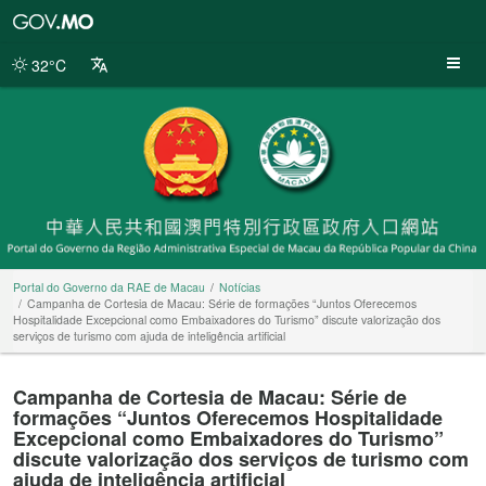
Portal
do
Governo
32°C
da
RAE
de
Macau
Portal do Governo da RAE de Macau
Notícias
Campanha de Cortesia de Macau: Série de formações “Juntos Oferecemos
Hospitalidade Excepcional como Embaixadores do Turismo” discute valorização dos
serviços de turismo com ajuda de inteligência artificial
Campanha de Cortesia de Macau: Série de
formações “Juntos Oferecemos Hospitalidade
Excepcional como Embaixadores do Turismo”
discute valorização dos serviços de turismo com
ajuda de inteligência artificial