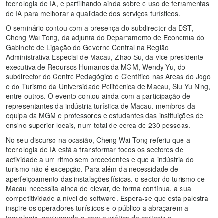
tecnologia de IA, e partilhando ainda sobre o uso de ferramentas
de IA para melhorar a qualidade dos serviços turísticos.
O seminário contou com a presença do subdirector da DST,
Cheng Wai Tong, da adjunta do Departamento de Economia do
Gabinete de Ligação do Governo Central na Região
Administrativa Especial de Macau, Zhao Su, da vice-presidente
executiva de Recursos Humanos da MGM, Wendy Yu, do
subdirector do Centro Pedagógico e Científico nas Áreas do Jogo
e do Turismo da Universidade Politécnica de Macau, Siu Yu Ning,
entre outros. O evento contou ainda com a participação de
representantes da indústria turística de Macau, membros da
equipa da MGM e professores e estudantes das instituições de
ensino superior locais, num total de cerca de 230 pessoas.
No seu discurso na ocasião, Cheng Wai Tong referiu que a
tecnologia de IA está a transformar todos os sectores de
actividade a um ritmo sem precedentes e que a indústria do
turismo não é excepção. Para além da necessidade de
aperfeiçoamento das instalações físicas, o sector do turismo de
Macau necessita ainda de elevar, de forma contínua, a sua
competitividade a nível do software. Espera-se que esta palestra
inspire os operadores turísticos e o público a abraçarem a
tecnologia, conjugando-a com a prática de cortesia e