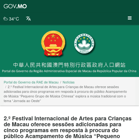
Portal
do
Governo
34°C
da
RAE
de
Macau
Portal do Governo da RAE de Macau
Notícias
2.º Festival Internacional de Artes para Crianças de Macau oferece sessões
adicionadas para cinco programas em resposta à procura do público Acampamento
de Música “Pequeno Grupo de Música Chinesa” explora a música tradicional com o
tema “Jornada ao Oeste”
2.º Festival Internacional de Artes para Crianças
de Macau oferece sessões adicionadas para
cinco programas em resposta à procura do
público Acampamento de Música “Pequeno