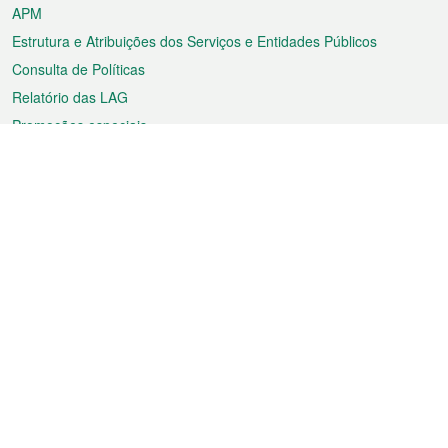
APM
Estrutura e Atribuições dos Serviços e Entidades Públicos
Consulta de Políticas
Relatório das LAG
Promoções especiais
Sobre a RAEM
Tempo
Transporte
Feriados
Cultura e lazer
Informação de Macau
Ficheiro sobre Macau
Estatísticas
Anúncios