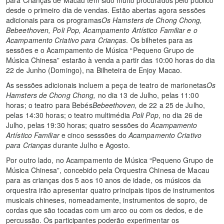
para Crianças de Macau têm sido muito procurados pelo público
desde o primeiro dia de vendas. Estão abertas agora sessões
adicionais para os programas
Os Hamsters de Chong Chong,
Bebeethoven
,
Poli Pop
, Acampamento Artístico Familiar e o
Acampamento Criativo para Crianças
. Os bilhetes para as
sessões e o Acampamento de Música “Pequeno Grupo de
Música Chinesa” estarão à venda a partir das 10:00 horas do dia
22 de Junho (Domingo), na Bilheteira de Enjoy Macao.
As sessões adicionais incluem a peça de teatro de marionetas
Os
Hamsters de Chong Chong,
no dia 13 de Julho, pelas 11:00
horas; o teatro para Bebés
Bebeethoven,
de 22 a 25 de Julho,
pelas 14:30 horas; o teatro multimédia
Poli Pop
, no dia 26 de
Julho, pelas 19:30 horas; quatro sessões do
Acampamento
Artístico Familiar
e
cinco sesssões do
Acampamento Criativo
para Crianças
durante Julho e Agosto.
Por outro lado, no Acampamento de Música “Pequeno Grupo de
Música Chinesa”, concebido pela Orquestra Chinesa de Macau
para as crianças dos 5 aos 10 anos de idade, os músicos da
orquestra irão apresentar quatro principais tipos de instrumentos
musicais chineses, nomeadamente, instrumentos de sopro, de
cordas que são tocadas com um arco ou com os dedos, e de
percussão. Os participantes poderão experimentar os