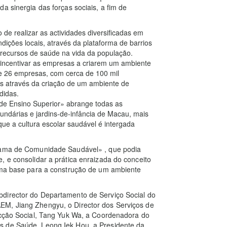
a sinergia das forças sociais, a fim de
e realizar as actividades diversificadas em
ições locais, através da plataforma de barrios
recursos de saúde na vida da população.
ncentivar as empresas a criarem um ambiente
de 26 empresas, com cerca de 100 mil
es através da criação de um ambiente de
didas.
de Ensino Superior» abrange todas as
ecundárias e jardins-de-infância de Macau, mais
que a cultura escolar saudável é intergada
grama de Comunidade Saudável» , que podia
, e consolidar a prática enraizada do conceito
 uma base para a construção de um ambiente
bdirector do Departamento de Serviço Social do
EM, Jiang Zhengyu, o Director dos Serviços de
 Acção Social, Tang Yuk Wa, a Coordenadora do
s de Saúde, Leong Iek Hou, a Presidente da