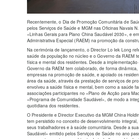
Recentemente, o Dia de Promoção Comunitária de Saúde
pelos Serviços de Saúde e MGM nas Oficinas Navais N.º 
«Linhas Gerais para Plano China Saudável 2030», e em
Administrativa Especial (RAEM) na promoção da const
Na cerimónia de lançamento, o Director Lo Iek Long refe
saúde da população no núcleo e o Governo da RAEM tem
física e mental dos residentes. Desde a implementaçã
Governo da RAEM tem colaborado, de forma dinâmica, co
empresas na promoção de saúde, e apoiado os resident
área da saúde, através da prestação de serviços de pro
envolveu a saúde física e mental, bem como a saúde fa
associações participantes no «Plano de Acção para M
«Programa de Comunidade Saudável», de modo a integ
quotidiana dos residentes.
O Presidente e Director Executivo da MGM China Holdi
tem persistido no conceito de desenvolvimento integral,
seus trabalhadores e à saúde comunitária. Desde a su
Saudável» emitido pelos Serviços de Saúde no ano pas