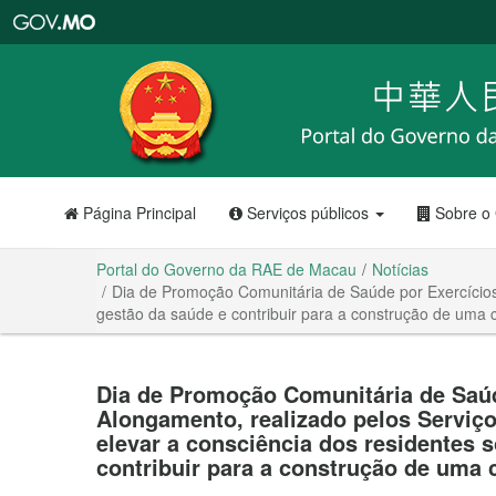
Portal
do
Governo
da
RAE
de
Macau
Página Principal
Serviços públicos
Sobre o
Portal do Governo da RAE de Macau
Notícias
Dia de Promoção Comunitária de Saúde por Exercícios
gestão da saúde e contribuir para a construção de uma
Dia de Promoção Comunitária de Saúd
Alongamento, realizado pelos Serviç
elevar a consciência dos residentes 
contribuir para a construção de uma