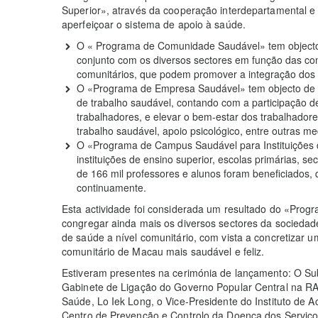
Superior», através da cooperação interdepartamental e d
aperfeiçoar o sistema de apoio à saúde.
O « Programa de Comunidade Saudável» tem objecto d
conjunto com os diversos sectores em função das cond
comunitários, que podem promover a integração dos 
O «Programa de Empresa Saudável» tem objecto de i
de trabalho saudável, contando com a participação 
trabalhadores, e elevar o bem-estar dos trabalhador
trabalho saudável, apoio psicológico, entre outras me
O «Programa de Campus Saudável para Instituições 
instituições de ensino superior, escolas primárias, s
de 166 mil professores e alunos foram beneficiados, 
continuamente.
Esta actividade foi considerada um resultado do «Pro
congregar ainda mais os diversos sectores da sociedade
de saúde a nível comunitário, com vista a concretizar
comunitário de Macau mais saudável e feliz.
Estiveram presentes na cerimónia de lançamento: O Su
Gabinete de Ligação do Governo Popular Central na RA
Saúde, Lo Iek Long, o Vice-Presidente do Instituto de
Centro de Prevenção e Controlo da Doença dos Serviço