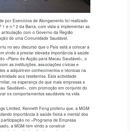
 por Exercícios de Alongamento foi realizado
1 e n.º 2 da Barra, com vista a implementar as
 articulação com o Governo da Região
rução de uma Comunidade Saudável.
riu no seu discurso que o País está a colocar a
 vindo a prestar elevada importância à saúde
o do «Plano de Acção para Macau Saudável», o
m as instituições, associações cívicas e
es a adquirirem conhecimentos e técnicas na
ximidade aos residentes. Esta actividade
miliar, na esperança de que mais empresas e
acau Saudável», com promoção em conjunto do
rar os comportamentos saudáveis na vida
ngs Limited, Kenneth Feng proferiu que, a MGM
 dando importância à saúde física e mental dos
a participação no «Programa de Empresa
sado, a MGM tem vindo a construir