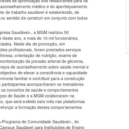
ravés da optimização dos restaurantes para os
aconselhamento médico e do aperfeiçoamento
te de trabalho saudável é estabelecido, de
no sentido de construir em conjunto com todos
resa Saudável», a MGM realizou 50
deste ano, e mais de 10 mil funcionários,
ficiados. Neste dia de promoção, em
ções profissionais, foram prestados serviços
chinesa, orientação de nutrição, exame de
monitorização da pressão arterial de glicemia,
serviços de aconselhamento sobre saúde mental e
 objectivo de elevar a consciência e capacidade
monia familiar e contribuir para a construção
s participantes acompanharam os treinadores
ue os conceitos de saúde e comportamentos
viços de Saúde e a MGM colaboraram na
o, que será exibido este mês nas plataformas
reforçar a formação destes comportamentos
 «Programa de Comunidade Saudável», do
ampus Saudável para Instituições de Ensino