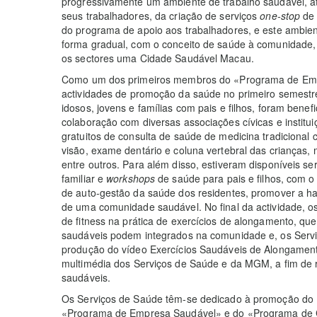
progressivamente um ambiente de trabalho saudável, at
seus trabalhadores, da criação de serviços
one-stop
de 
do programa de apoio aos trabalhadores, e este ambien
forma gradual, com o conceito de saúde à comunidade, 
os sectores uma Cidade Saudável Macau.
Como um dos primeiros membros do «Programa de Emp
actividades de promoção da saúde no primeiro semestre 
idosos, jovens e famílias com pais e filhos, foram bene
colaboração com diversas associações cívicas e institui
gratuitos de consulta de saúde de medicina tradicional 
visão, exame dentário e coluna vertebral das crianças, 
entre outros. Para além disso, estiveram disponíveis 
familiar e
workshops
de saúde para pais e filhos, com o
de auto-gestão da saúde dos residentes, promover a har
de uma comunidade saudável. No final da actividade, o
de fitness na prática de exercícios de alongamento, q
saudáveis podem integrados na comunidade e, os Ser
produção do vídeo Exercícios Saudáveis de Alongament
multimédia dos Serviços de Saúde e da MGM, a fim de 
saudáveis.
Os Serviços de Saúde têm-se dedicado à promoção do
«Programa de Empresa Saudável» e do «Programa de C