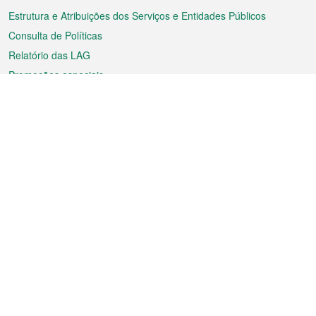
Estrutura e Atribuições dos Serviços e Entidades Públicos
Consulta de Políticas
Relatório das LAG
Promoções especiais
Sobre a RAEM
Tempo
Transporte
Feriados
Cultura e lazer
Informação de Macau
Ficheiro sobre Macau
Estatísticas
Anúncios