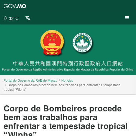
Portal
do
Governo
32°C
da
RAE
de
Macau
Portal do Governo da RAE de Macau
Notícias
Corpo de Bombeiros procede bem aos trabalhos para enfrentar a tempestade
tropical “Wipha”
Corpo de Bombeiros procede
bem aos trabalhos para
enfrentar a tempestade tropical
“Wipha”