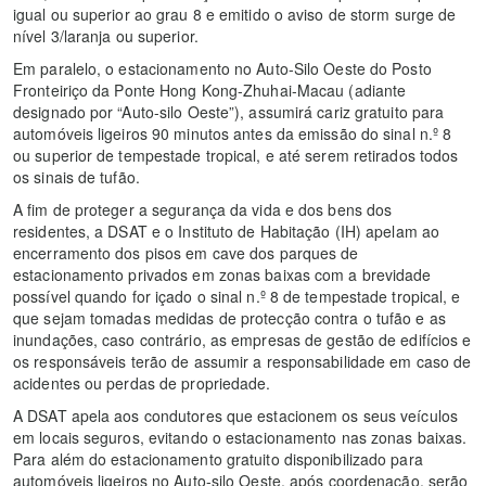
igual ou superior ao grau 8 e emitido o aviso de storm surge de
nível 3/laranja ou superior.
Em paralelo, o estacionamento no Auto-Silo Oeste do Posto
Fronteiriço da Ponte Hong Kong-Zhuhai-Macau (adiante
designado por “Auto-silo Oeste”), assumirá cariz gratuito para
automóveis ligeiros 90 minutos antes da emissão do sinal n.º 8
ou superior de tempestade tropical, e até serem retirados todos
os sinais de tufão.
A fim de proteger a segurança da vida e dos bens dos
residentes, a DSAT e o Instituto de Habitação (IH) apelam ao
encerramento dos pisos em cave dos parques de
estacionamento privados em zonas baixas com a brevidade
possível quando for içado o sinal n.º 8 de tempestade tropical, e
que sejam tomadas medidas de protecção contra o tufão e as
inundações, caso contrário, as empresas de gestão de edifícios e
os responsáveis terão de assumir a responsabilidade em caso de
acidentes ou perdas de propriedade.
A DSAT apela aos condutores que estacionem os seus veículos
em locais seguros, evitando o estacionamento nas zonas baixas.
Para além do estacionamento gratuito disponibilizado para
automóveis ligeiros no Auto-silo Oeste, após coordenação, serão