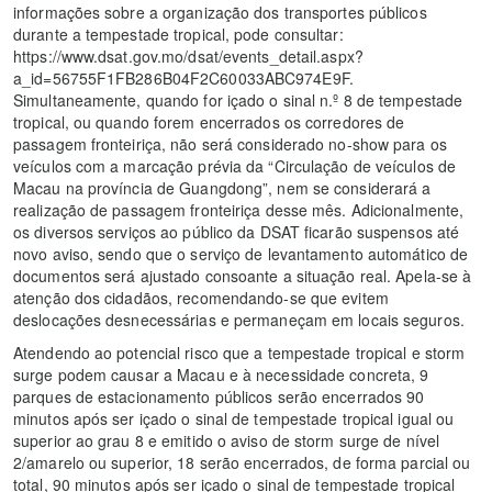
informações sobre a organização dos transportes públicos
durante a tempestade tropical, pode consultar:
https://www.dsat.gov.mo/dsat/events_detail.aspx?
a_id=56755F1FB286B04F2C60033ABC974E9F.
Simultaneamente, quando for içado o sinal n.º 8 de tempestade
tropical, ou quando forem encerrados os corredores de
passagem fronteiriça, não será considerado no-show para os
veículos com a marcação prévia da “Circulação de veículos de
Macau na província de Guangdong”, nem se considerará a
realização de passagem fronteiriça desse mês. Adicionalmente,
os diversos serviços ao público da DSAT ficarão suspensos até
novo aviso, sendo que o serviço de levantamento automático de
documentos será ajustado consoante a situação real. Apela-se à
atenção dos cidadãos, recomendando-se que evitem
deslocações desnecessárias e permaneçam em locais seguros.
Atendendo ao potencial risco que a tempestade tropical e storm
surge podem causar a Macau e à necessidade concreta, 9
parques de estacionamento públicos serão encerrados 90
minutos após ser içado o sinal de tempestade tropical igual ou
superior ao grau 8 e emitido o aviso de storm surge de nível
2/amarelo ou superior, 18 serão encerrados, de forma parcial ou
total, 90 minutos após ser içado o sinal de tempestade tropical