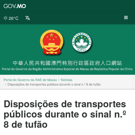
Portal
do
Governo
26°C
da
RAE
de
Macau
Portal do Governo da RAE de Macau
Notícias
Disposições de transportes públicos durante o sinal n.º 8 de tufão
Disposições de transportes
públicos durante o sinal n.º
8 de tufão