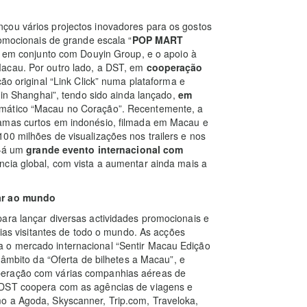
çou vários projectos inovadores para os gostos
romocionais de grande escala “
POP MART
em conjunto com Douyin Group, e o apoio à
cau. Por outro lado, a DST, em
cooperação
ão original “Link Click” numa plataforma e
5 in Shanghai”, tendo sido ainda lançado,
em
temático “Macau no Coração”. Recentemente, a
ramas curtos em indonésio, filmada em Macau e
00 milhões de visualizações nos trailers e nos
e-á um
grande evento internacional com
cia global, com vista a aumentar ainda mais a
nar ao mundo
ara lançar diversas actividades promocionais e
vias visitantes de todo o mundo. As acções
 o mercado internacional “Sentir Macau Edição
 âmbito da “Oferta de bilhetes a Macau”, e
peração com várias companhias aéreas de
 DST coopera com as agências de viagens e
o a Agoda, Skyscanner, Trip.com, Traveloka,