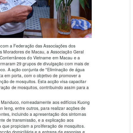
o com a Federação das Associações dos
os Moradores de Macau, a Associação Geral
 Conterrâneos do Vietname em Macau e a
formaram 29 grupos de divulgação com mais de
co. A ação conjunta de "Eliminação de água
ta em porta, com o objetivo de promover a
nção de mosquitos. Esta acção visa capacitar
iferação de mosquitos, contribuindo assim para a
o Manduco, nomeadamente aos edifícios Kuong
Ieng, entre outros, para realizar acções de
entes, incluindo a apresentação dos sintomas
te de transmissão, e a explicação aos
a que propiciam a proliferação de mosquitos.
cção domiciliária e a entrega de esponjas e