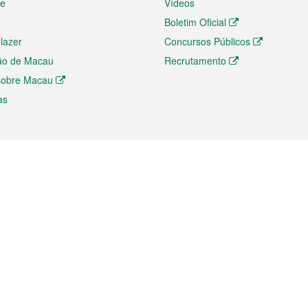
te
Vídeos
Boletim Oficial
 lazer
Concursos Públicos
ão de Macau
Recrutamento
 sobre Macau
as
ios e comércio
Directório
 e Investimento
Directório de Aplicações para T
o Comércio e Convenções em
Directório de Redes Sociais
Directório de Websites Temático
dades de Negócios e Serviços
Directório RSS
s
Descarregamento de impressos
ão dos Mercados
de Intelectual