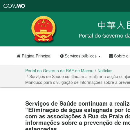
Portal
do
Governo
da
RAE
de
Macau
Página Principal
Serviços públicos
Sobre o
Portal do Governo da RAE de Macau
Notícias
Serviços de Saúde continuam a realizar a acção conj
Manduco para divulgação de informações sobre a prev
Serviços de Saúde continuam a realiz
“Eliminação de água estagnada por 
com as associações à Rua da Praia d
informações sobre a prevenção de m
estagnadas