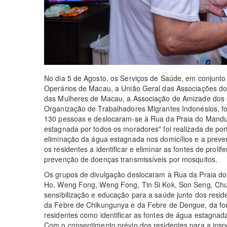
No dia 5 de Agosto, os Serviços de Saúde, em conjunt
Operários de Macau, a União Geral das Associações d
das Mulheres de Macau, a Associação de Amizade dos
Organização de Trabalhadores Migrantes Indonésios, 
130 pessoas e deslocaram-se à Rua da Praia do Mandu
estagnada por todos os moradores" foi realizada de por
eliminação da água estagnada nos domicílios e a preve
os residentes a identificar e eliminar as fontes de prol
prevenção de doenças transmissíveis por mosquitos.
Os grupos de divulgação deslocaram à Rua da Praia d
Ho, Weng Fong, Weng Fong, Tin Si Kok, Son Seng, Chun 
sensibilização e educação para a saúde junto dos resid
da Febre de Chikungunya e da Febre de Dengue, da fon
residentes como identificar as fontes de água estagnad
Com o consentimento prévio dos residentes para a inspe