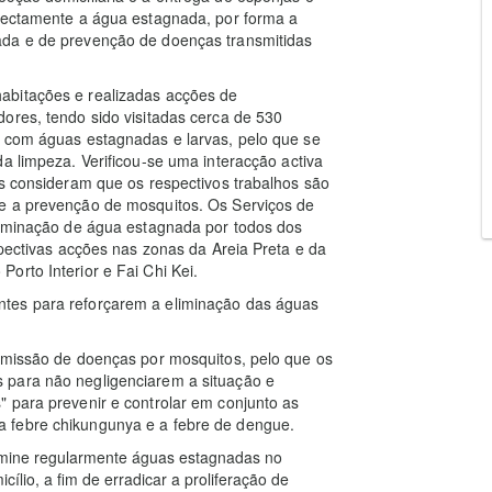
rrectamente a água estagnada, por forma a
ada e de prevenção de doenças transmitidas
abitações e realizadas acções de
ores, tendo sido visitadas cerca de 530
s com águas estagnadas e larvas, pelo que se
a limpeza. Verificou-se uma interacção activa
is consideram que os respectivos trabalhos são
re a prevenção de mosquitos. Os Serviços de
Eliminação de água estagnada por todos dos
spectivas acções nas zonas da Areia Preta e da
orto Interior e Fai Chi Kei.
tes para reforçarem a eliminação das águas
nsmissão de doenças por mosquitos, pelo que os
 para não negligenciarem a situação e
 para prevenir e controlar em conjunto as
 febre chikungunya e a febre de dengue.
Elimine regularmente águas estagnadas no
ílio, a fim de erradicar a proliferação de