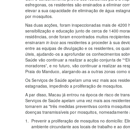
esfregonas, os residentes são ensinados a eliminar co
elevar a sua capacidade de eliminação de água estagn
por mosquitos.
Nas duas acções, foram inspeccionadas mais de 4200 h
sensibilização e educação junto de cerca de 1400 morad
residências, onde foram encontrados muitos recipiente
ensinaram
in loco
aos residentes a proceder à sua devid
entre as equipas de divulgação e os residentes, os qua
úteis, ajudando-os a aprofundar os conhecimentos sob
Saúde vão continuar a realizar a acção conjunta de "“
moradores”, e no futuro, vão continuar a realizar as re
Praia do Manduco, alargando-as a outras zonas como o P
Os Serviços de Saúde apelam uma vez mais aos residen
estagnadas, impedindo a proliferação de mosquitos.
A par disso, Macau já entrou na época de risco de tra
Serviços de Saúde apelam uma vez mais aos residentes
tomarem as "três medidas preventivas contra mosquitos"
doenças transmissíveis por mosquitos, nomeadamente a
Prevenir a proliferação de mosquitos no domicílio: 
ambiente circundante aos locais de trabalho e ao domic