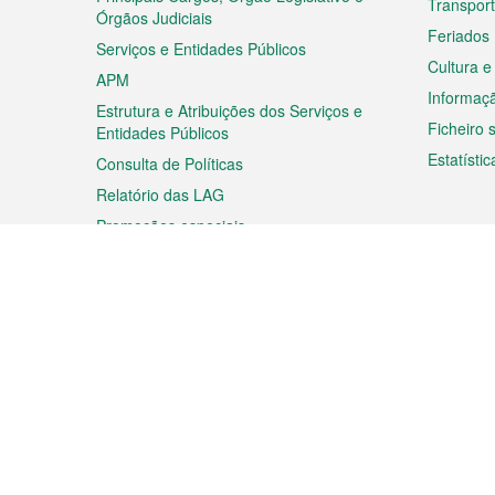
Transpor
Órgãos Judiciais
Feriados
Serviços e Entidades Públicos
Cultura e
APM
Informaç
Estrutura e Atribuições dos Serviços e
Ficheiro
Entidades Públicos
Estatístic
Consulta de Políticas
Relatório das LAG
Promoções especiais
Viagem
Negóc
Planear a sua viagem
Negócios
Descobrir Macau
Feiras d
Macau
Espectáculos e Entretenimento
Oportuni
Roteiro de Compras
das PME
Eventos e Festividades
Informaç
Proprieda