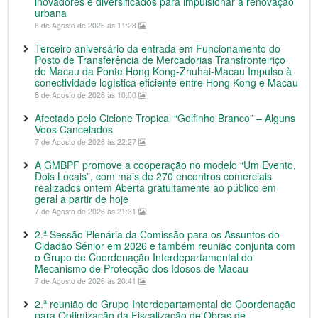
inovadores e diversificados para impulsionar a renovação
urbana
8 de Agosto de 2026 às 11:28
Terceiro aniversário da entrada em Funcionamento do
Posto de Transferência de Mercadorias Transfronteiriço
de Macau da Ponte Hong Kong-Zhuhai-Macau Impulso à
conectividade logística eficiente entre Hong Kong e Macau
8 de Agosto de 2026 às 10:00
Afectado pelo Ciclone Tropical “Golfinho Branco” – Alguns
Voos Cancelados
7 de Agosto de 2026 às 22:27
A GMBPF promove a cooperação no modelo “Um Evento,
Dois Locais”, com mais de 270 encontros comerciais
realizados ontem Aberta gratuitamente ao público em
geral a partir de hoje
7 de Agosto de 2026 às 21:31
2.ª Sessão Plenária da Comissão para os Assuntos do
Cidadão Sénior em 2026 e também reunião conjunta com
o Grupo de Coordenação Interdepartamental do
Mecanismo de Protecção dos Idosos de Macau
7 de Agosto de 2026 às 20:41
2.ª reunião do Grupo Interdepartamental de Coordenação
para Optimização da Fiscalização de Obras de