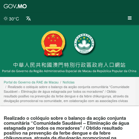
Portal
do
Governo
30°C
da
RAE
de
Macau
Portal do Governo da RAE de Macau
Notícias
Realizado o colóquio sobre o balanço da acção conjunta comunitária “Comunidade
Saudável – Eliminação de água estagnada por todos os moradores” / Obtido
resultado positivo na prevenção da ferbe dengue e da febre chikungunya, através da
divulgação promocional na comunidade, em colaboração com as associações cívicas
Realizado o colóquio sobre o balanço da acção conjunta
comunitária “Comunidade Saudável – Eliminação de água
estagnada por todos os moradores” / Obtido resultado
positivo na prevenção da ferbe dengue e da febre
chikungunya, através da divulgação promocional na