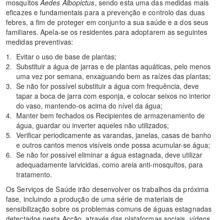
mosquitos
Aedes Albopictus
, sendo esta uma das medidas mais
eficazes e fundamentais para a prevenção e controlo das duas
febres, a fim de proteger em conjunto a sua saúde e a dos seus
familiares. Apela-se os residentes para adoptarem as seguintes
medidas preventivas:
Evitar o uso de base de plantas;
Substituir a água de jarras e de plantas aquáticas, pelo menos
uma vez por semana, enxaguando bem as raízes das plantas;
Se não for possível substituir a água com frequência, deve
tapar a boca de jarra com esponja, e colocar seixos no interior
do vaso, mantendo-os acima do nível da água;
Manter bem fechados os Recipientes de armazenamento de
água, guardar ou inverter aqueles não utilizados;
Verificar periodicamente as varandas, janelas, casas de banho
e outros cantos menos visíveis onde possa acumular-se água;
Se não for possível eliminar a água estagnada, deve utilizar
adequadamente larvicidas, como areia anti-mosquitos, para
tratamento.
Os Serviços de Saúde irão desenvolver os trabalhos da próxima
fase, incluindo a produção de uma série de materiais de
sensibilização sobre os problemas comuns de águas estagnadas
detectados nesta Acção, através das plataformas sociais, vídeos