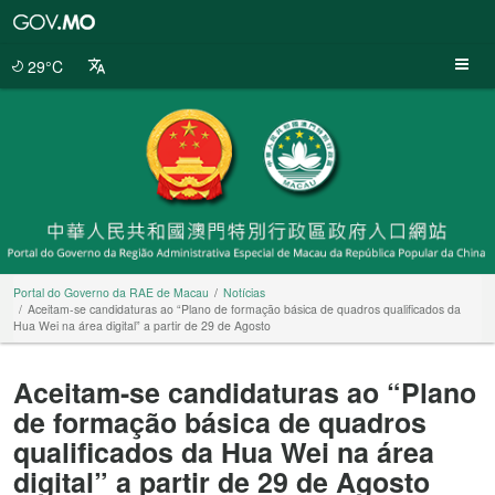
Portal
do
Governo
29°C
da
RAE
de
Macau
Portal do Governo da RAE de Macau
Notícias
Aceitam-se candidaturas ao “Plano de formação básica de quadros qualificados da
Hua Wei na área digital” a partir de 29 de Agosto
Aceitam-se candidaturas ao “Plano
de formação básica de quadros
qualificados da Hua Wei na área
digital” a partir de 29 de Agosto