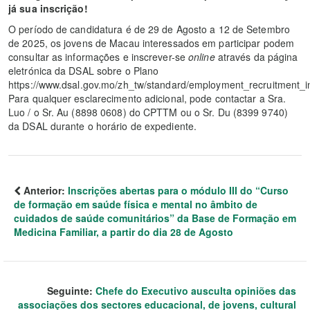
já sua inscrição!
O período de candidatura é de 29 de Agosto a 12 de Setembro
de 2025, os jovens de Macau interessados em participar podem
consultar as informações e inscrever-se
online
através da página
eletrónica da DSAL sobre o Plano
https://www.dsal.gov.mo/zh_tw/standard/employment_recruitment_in
Para qualquer esclarecimento adicional, pode contactar a Sra.
Luo / o Sr. Au (8898 0608) do CPTTM ou o Sr. Du (8399 9740)
da DSAL durante o horário de expediente.
Anterior:
Inscrições abertas para o módulo III do “Curso
de formação em saúde física e mental no âmbito de
cuidados de saúde comunitários” da Base de Formação em
Medicina Familiar, a partir do dia 28 de Agosto
Seguinte:
Chefe do Executivo ausculta opiniões das
associações dos sectores educacional, de jovens, cultural