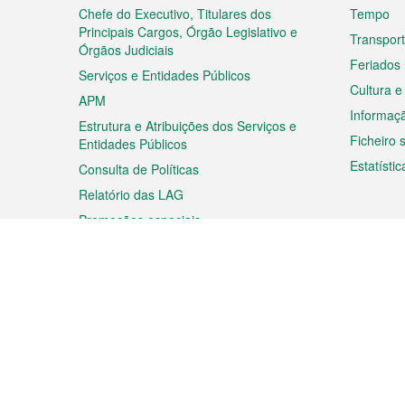
rodapé
Chefe do Executivo, Titulares dos
Tempo
Principais Cargos, Órgão Legislativo e
Transpor
Órgãos Judiciais
Feriados
Serviços e Entidades Públicos
Cultura e
APM
Informaç
Estrutura e Atribuições dos Serviços e
Ficheiro
Entidades Públicos
Estatístic
Consulta de Políticas
Relatório das LAG
Promoções especiais
Viagem
Negóc
Planear a sua viagem
Negócios
Descobrir Macau
Feiras d
Macau
Espectáculos e Entretenimento
Oportuni
Roteiro de Compras
das PME
Eventos e Festividades