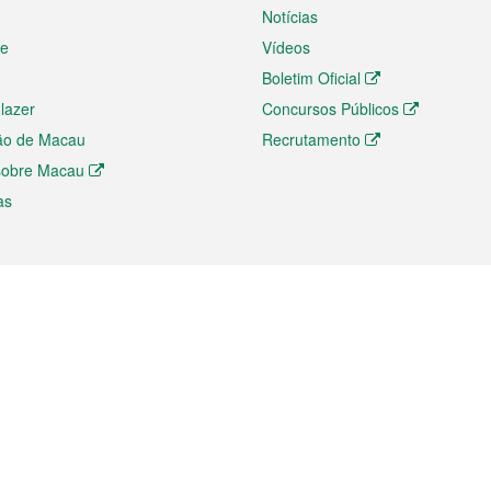
Notícias
te
Vídeos
Boletim Oficial
 lazer
Concursos Públicos
ão de Macau
Recrutamento
 sobre Macau
as
ios e comércio
Directório
 e Investimento
Directório de Aplicações para T
o Comércio e Convenções em
Directório de Redes Sociais
Directório de Websites Temático
dades de Negócios e Serviços
Directório RSS
s
Descarregamento de impressos