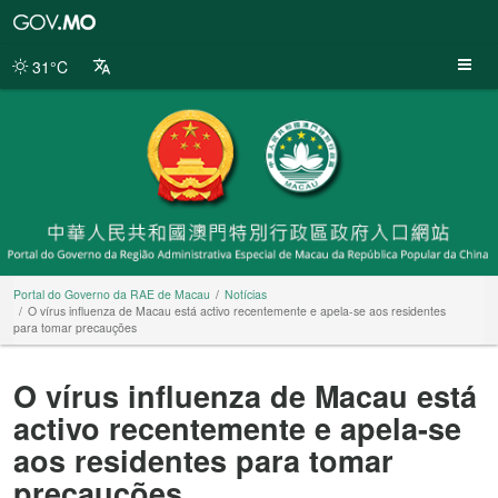
Portal
do
Governo
31°C
da
RAE
de
Macau
Portal do Governo da RAE de Macau
Notícias
O vírus influenza de Macau está activo recentemente e apela-se aos residentes
para tomar precauções
O vírus influenza de Macau está
activo recentemente e apela-se
aos residentes para tomar
precauções