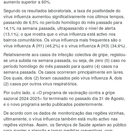
aumento superior a 60%.
Segundo os resultados laboratoriais, a taxa de positividade do
vírus influenza aumentou significativamente nos últimos tempos,
passando de 6,5% no período homólogo do mês passado para
14,1% na semana passada, ultrapassando o nível de alerta
(13,1%), o que mostra que o vírus influenza está activo nos
bairros comunitários. Os vírus influenza mais frequentes são o
vírus influenza A (H1) (46,2%) e o vírus influenza A (H3) (34,6%).
Relativamente aos casos de infecção colectiva de gripe, registou-
se uma subida na semana passada, ou seja, de zero (0) caso no
período homólogo do mês passado para quatro (4) casos na
semana passada. Os casos ocorreram principalmente em lares.
Dos quais, dois (2) foram causados pelo vírus influenza A, dois
(2) casos por outros vírus respiratórios.
Por outro lado, o «O programa de vacinação contra a gripe
sazonal 2024-2025» foi terminado no passado dia 31 de Agosto,
e o novo programa serão publicados posteriormente.
De acordo com os dados de monitorização das regiões vizinhas,
ultimamente, o vírus influenza também está muito activo nas
regiões vizinhas. Assim, os Serviços de Saúde apelam ao público
para manter a atenção e tomar medidas preventivas, com