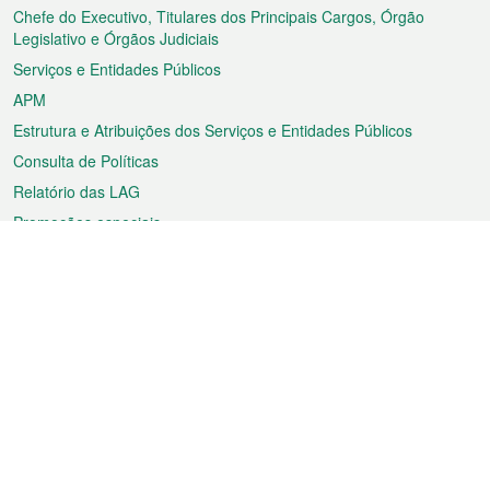
rodapé
Chefe do Executivo, Titulares dos Principais Cargos, Órgão
Legislativo e Órgãos Judiciais
Serviços e Entidades Públicos
APM
Estrutura e Atribuições dos Serviços e Entidades Públicos
Consulta de Políticas
Relatório das LAG
Promoções especiais
Sobre a RAEM
Tempo
Transporte
Feriados
Cultura e lazer
Informação de Macau
Ficheiro sobre Macau