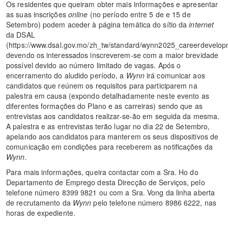
Os residentes que queiram obter mais informações e apresentar
as suas inscrições
online
(no período entre 5 de e 15 de
Setembro) podem aceder à página temática do sítio da
internet
da DSAL
(https://www.dsal.gov.mo/zh_tw/standard/wynn2025_careerdevelo
devendo os interessados inscreverem-se com a maior brevidade
possível devido ao número limitado de vagas. Após o
encerramento do aludido período, a
Wynn
irá comunicar aos
candidatos que reúnem os requisitos para participarem na
palestra em causa (expondo detalhadamente neste evento as
diferentes formações do Plano e as carreiras) sendo que as
entrevistas aos candidatos realizar-se-ão em seguida da mesma.
A palestra e as entrevistas terão lugar no dia 22 de Setembro,
apelando aos candidatos para manterem os seus dispositivos de
comunicação em condições para receberem as notificações da
Wynn
.
Para mais informações, queira contactar com a Sra. Ho do
Departamento de Emprego desta Direcção de Serviços, pelo
telefone número 8399 9821 ou com a Sra. Vong da linha aberta
de recrutamento da
Wynn
pelo telefone número 8986 6222, nas
horas de expediente.