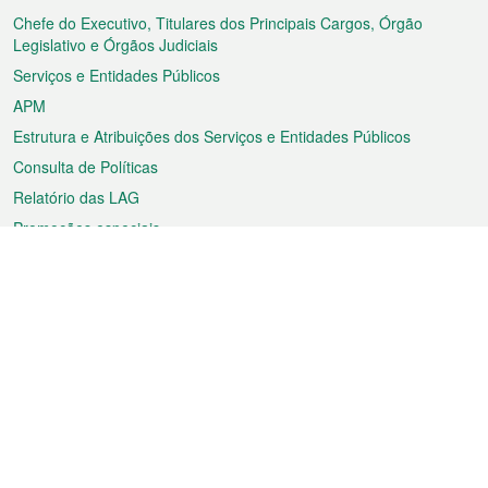
rodapé
Chefe do Executivo, Titulares dos Principais Cargos, Órgão
Legislativo e Órgãos Judiciais
Serviços e Entidades Públicos
APM
Estrutura e Atribuições dos Serviços e Entidades Públicos
Consulta de Políticas
Relatório das LAG
Promoções especiais
Sobre a RAEM
Tempo
Transporte
Feriados
Cultura e lazer
Informação de Macau
Ficheiro sobre Macau