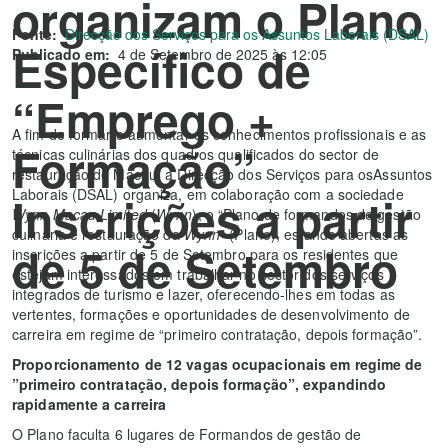
organizam o Plano
Fonte:
Direcção dos Serviços para os Assuntos Laborais (DSAL)
Específico de
Publicado em:
4 de Setembro de 2025 às 12:05
“Emprego +
A fim de formar e aumentar os conhecimentos profissionais e as
Formação”
técnicas culinárias dos quadros qualificados do sector de
restauração de Macau, a Direcção dos Serviços para osAssuntos
Laborais (DSAL) organiza, em colaboração com a sociedade
Inscrições a partir
Wynn Macau Limited
(
Wynn
), o “Plano de formandos de gestão
culinária e restauração da
Wynn
” (Plano), estando abertas as
de 5 de Setembro
inscrições a partir de 5 de Setembro para os residentes que
estejam interessados em trabalhar no sector dos serviços
integrados de turismo e lazer, oferecendo-lhes em todas as
vertentes, formações e oportunidades de desenvolvimento de
carreira em regime de “primeiro contratação, depois formação”.
Proporcionamento de 12 vagas ocupacionais em regime de
”primeiro contratação, depois formação”, expandindo
rapidamente a carreira
O Plano faculta 6 lugares de Formandos de gestão de