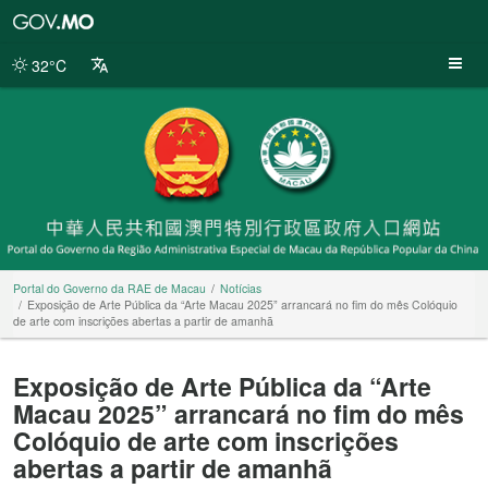
Portal
do
Governo
32°C
da
RAE
de
Macau
Portal do Governo da RAE de Macau
Notícias
Exposição de Arte Pública da “Arte Macau 2025” arrancará no fim do mês Colóquio
de arte com inscrições abertas a partir de amanhã
Exposição de Arte Pública da “Arte
Macau 2025” arrancará no fim do mês
Colóquio de arte com inscrições
abertas a partir de amanhã