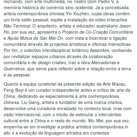
recriando, com arte multimédia, no Teatro Dom Pedro V, a
memória histórica do comércio sino-ocidental. Já a conceituada
artista contemporânea chinesa Yin Xiuzhen, cujas obras contêm
um forte estilo pessoal, expõe a instalação de vídeo interactiva
Não Terminal
. O arquitecto, artista e educador australiano Jason
Ho, por sua vez, apresenta o
Projecto de Co-Criação Comunitária
e Ajuda Mútua de San Mei On
, com vista a incentivar a ligação
comunitária através de projectos artísticos e oficinas interactivas.
Por fim, o colectivo interdisciplinar britânico Assemble, conhecido
por revitalizar espaços urbanos através da colaboração
comunitária e de
design
criativo, traz a obra
Mercadorias e
Guerreiros
, que serve para reflectir sobre a relação entre a terra
e as pessoas.
Quanto à equipa curatorial da presente edição da Arte Macau,
Feng Boyi é um curador independente activo e crítico de arte da
China, dedicando-se especialmente à arte contemporânea
chinesa. Liu Gang, artista e fundador de uma marca criativa,
desenvolve uma curadoria enraizada no contexto local, mas com
visão internacional, com o intuito de estimular o intercâmbio
cultural entre a China e o resto do mundo. Wu Wei, por sua vez,
empenha-se em investigar a prática artística contemporânea
in
situ
e a evolução da linguagem artística em contextos