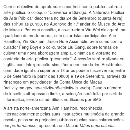
Com o objectivo de aprofundar o conhecimento público sobre a
arte pública, o colóquio “Conversa e Diálogo: A Natureza Pública
da Arte Pública” decorrerá no dia 24 de Setembro (quarta-feira),
das 19h00 às 20h30, no Auditório do 1.º andar do Museu de Arte
de Macau. Por esta ocasião, a co-curadora Wu Wei dialogará, na
qualidade de moderadora, com os artistas participantes Ann
Hamilton, Yin Xiuzhen, Jason Ho e Assemble, bem como com o
curador Feng Boyi e o co-curador Liu Gang, sobre formas de
cultivar uma nova abordagem ampla, dinâmica e vibrante no
contexto da arte pública “presencial”. A sessão será realizada em
inglês, com interpretação simultânea em mandarim. Residentes
com idade igual ou superior a 13 anos podem inscrever-se, entre
5 de Setembro (a partir das 10h00) e 19 de Setembro, através da
“Inscrição em actividades” da Conta Única de Macau
(activity.mo.gov.mo/activity-h5/activity-list-web). Caso o número
de inscritos ultrapasse o limite, a selecção será feita por sorteio
informático, sendo os admitidos notificados por SMS.
A artista norte-americana Ann Hamilton, reconhecida
internacionalmente pelas suas instalações multimédia de grande
escala, pelos seus projectos públicos e pelas suas colaborações
em
performance
s, apresenta em Macau
Mãos emprestadas
,