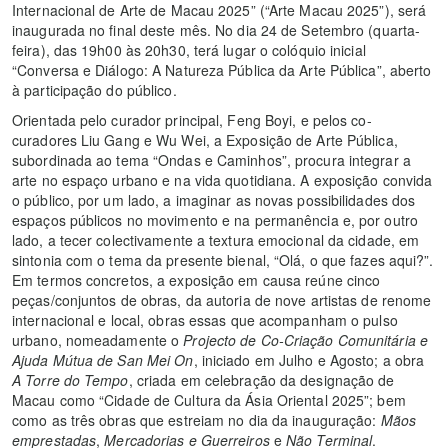
Internacional de Arte de Macau 2025” (“Arte Macau 2025”), será
inaugurada no final deste mês. No dia 24 de Setembro (quarta-
feira), das 19h00 às 20h30, terá lugar o colóquio inicial
“Conversa e Diálogo: A Natureza Pública da Arte Pública”, aberto
à participação do público.
Orientada pelo curador principal, Feng Boyi, e pelos co-
curadores Liu Gang e Wu Wei, a Exposição de Arte Pública,
subordinada ao tema “Ondas e Caminhos”, procura integrar a
arte no espaço urbano e na vida quotidiana. A exposição convida
o público, por um lado, a imaginar as novas possibilidades dos
espaços públicos no movimento e na permanência e, por outro
lado, a tecer colectivamente a textura emocional da cidade, em
sintonia com o tema da presente bienal, “Olá, o que fazes aqui?”.
Em termos concretos, a exposição em causa reúne cinco
peças/conjuntos de obras, da autoria de nove artistas de renome
internacional e local, obras essas que acompanham o pulso
urbano, nomeadamente o
Projecto de Co-Criação Comunitária e
Ajuda Mútua de San Mei On
, iniciado em Julho e Agosto; a obra
A Torre do Tempo
, criada em celebração da designação de
Macau como “Cidade de Cultura da Ásia Oriental 2025”; bem
como as três obras que estreiam no dia da inauguração:
Mãos
emprestadas
,
Mercadorias e Guerreiros
e
Não Terminal
.