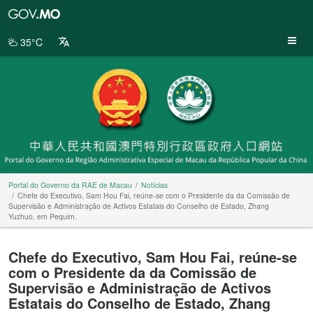
Portal
do
Governo
35°C
da
RAE
de
Macau
Portal do Governo da RAE de Macau
Notícias
Chefe do Executivo, Sam Hou Fai, reúne-se com o Presidente da da Comissão de
Supervisão e Administração de Activos Estatais do Conselho de Estado, Zhang
Yuzhuo, em Pequim.
Chefe do Executivo, Sam Hou Fai, reúne-se
com o Presidente da da Comissão de
Supervisão e Administração de Activos
Estatais do Conselho de Estado, Zhang