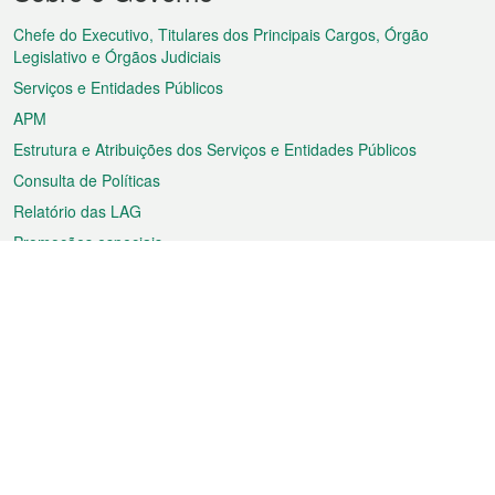
do
rodapé
Chefe do Executivo, Titulares dos Principais Cargos, Órgão
Legislativo e Órgãos Judiciais
Serviços e Entidades Públicos
APM
Estrutura e Atribuições dos Serviços e Entidades Públicos
Consulta de Políticas
Relatório das LAG
Promoções especiais
Sobre a RAEM
Tempo
Transporte
Feriados
Cultura e lazer
Informação de Macau