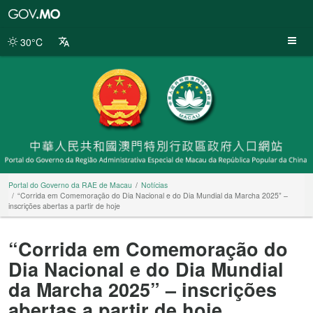
Portal
do
Governo
30°C
da
RAE
de
Macau
Portal do Governo da RAE de Macau
Notícias
“Corrida em Comemoração do Dia Nacional e do Dia Mundial da Marcha 2025” –
inscrições abertas a partir de hoje
“Corrida em Comemoração do
Dia Nacional e do Dia Mundial
da Marcha 2025” – inscrições
abertas a partir de hoje