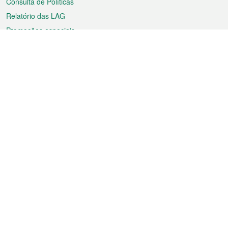
Consulta de Políticas
Relatório das LAG
Promoções especiais
Sobre a RAEM
Tempo
Transporte
Feriados
Cultura e lazer
Informação de Macau
Ficheiro sobre Macau
Estatísticas
Anúncios
Notícias
Vídeos