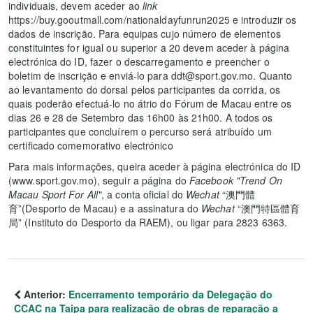
individuais, devem aceder ao
link
https://buy.gooutmall.com/nationaldayfunrun2025 e introduzir os
dados de inscrição. Para equipas cujo número de elementos
constituintes for igual ou superior a 20 devem aceder à página
electrónica do ID, fazer o descarregamento e preencher o
boletim de inscrição e enviá-lo para ddt@sport.gov.mo. Quanto
ao levantamento do dorsal pelos participantes da corrida, os
quais poderão efectuá-lo no átrio do Fórum de Macau entre os
dias 26 e 28 de Setembro das 16h00 às 21h00. A todos os
participantes que concluírem o percurso será atribuído um
certificado comemorativo electrónico
Para mais informações, queira aceder à página electrónica do ID
(www.sport.gov.mo), seguir a página do
Facebook "Trend On
Macau Sport For All"
, a conta oficial do
Wechat
“澳門體
育”(Desporto de Macau) e a assinatura do
Wechat
“澳門特區體育
局” (Instituto do Desporto da RAEM), ou ligar para 2823 6363.
Anterior:
Encerramento temporário da Delegação do
CCAC na Taipa para realização de obras de reparação a