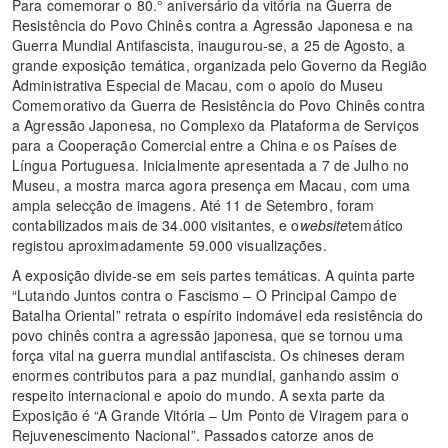
Para comemorar o 80.° aniversário da vitória na Guerra de
Resistência do Povo Chinês contra a Agressão Japonesa e na
Guerra Mundial Antifascista, inaugurou-se, a 25 de Agosto, a
grande exposição temática, organizada pelo Governo da Região
Administrativa Especial de Macau, com o apoio do Museu
Comemorativo da Guerra de Resistência do Povo Chinês contra
a Agressão Japonesa, no Complexo da Plataforma de Serviços
para a Cooperação Comercial entre a China e os Países de
Língua Portuguesa. Inicialmente apresentada a 7 de Julho no
Museu, a mostra marca agora presença em Macau, com uma
ampla selecção de imagens. Até 11 de Setembro, foram
contabilizados mais de 34.000 visitantes, e o
website
temático
registou aproximadamente 59.000 visualizações.
A exposição divide-se em seis partes temáticas. A quinta parte
“Lutando Juntos contra o Fascismo – O Principal Campo de
Batalha Oriental” retrata o espírito indomável eda resistência do
povo chinês contra a agressão japonesa, que se tornou uma
força vital na guerra mundial antifascista. Os chineses deram
enormes contributos para a paz mundial, ganhando assim o
respeito internacional e apoio do mundo. A sexta parte da
Exposição é “A Grande Vitória – Um Ponto de Viragem para o
Rejuvenescimento Nacional”. Passados catorze anos de