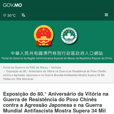
Portal
do
Governo
30°C
da
RAE
de
Macau
Portal do Governo da RAE de Macau
Notícias
Exposição do 80.° Aniversário da Vitória na Guerra de Resistência do Povo Chinês
contra a Agressão Japonesa e na Guerra Mundial Antifascista Mostra Supera 34 Mil
Visitas em Três Semanas
Exposição do 80.° Aniversário da Vitória na
Guerra de Resistência do Povo Chinês
contra a Agressão Japonesa e na Guerra
Mundial Antifascista Mostra Supera 34 Mil