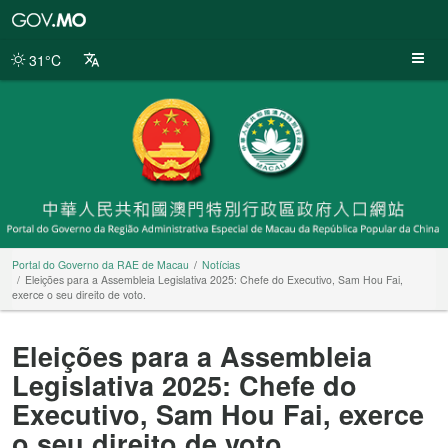
Portal
do
Governo
31°C
da
RAE
de
Macau
Portal do Governo da RAE de Macau
Notícias
Eleições para a Assembleia Legislativa 2025: Chefe do Executivo, Sam Hou Fai,
exerce o seu direito de voto.
Eleições para a Assembleia
Legislativa 2025: Chefe do
Executivo, Sam Hou Fai, exerce
o seu direito de voto.