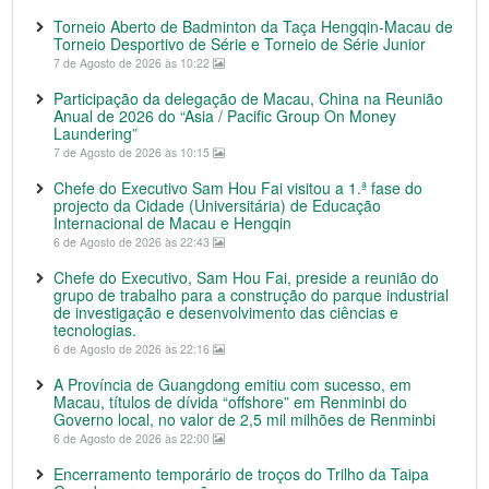
Torneio Aberto de Badminton da Taça Hengqin-Macau de
Torneio Desportivo de Série e Torneio de Série Junior
7 de Agosto de 2026 às 10:22
Participação da delegação de Macau, China na Reunião
Anual de 2026 do “Asia / Pacific Group On Money
Laundering”
7 de Agosto de 2026 às 10:15
Chefe do Executivo Sam Hou Fai visitou a 1.ª fase do
projecto da Cidade (Universitária) de Educação
Internacional de Macau e Hengqin
6 de Agosto de 2026 às 22:43
Chefe do Executivo, Sam Hou Fai, preside a reunião do
grupo de trabalho para a construção do parque industrial
de investigação e desenvolvimento das ciências e
tecnologias.
6 de Agosto de 2026 às 22:16
A Província de Guangdong emitiu com sucesso, em
Macau, títulos de dívida “offshore” em Renminbi do
Governo local, no valor de 2,5 mil milhões de Renminbi
6 de Agosto de 2026 às 22:00
Encerramento temporário de troços do Trilho da Taipa