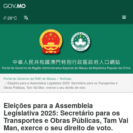
Portal
do
Governo
28°C
da
RAE
de
Macau
Portal do Governo da RAE de Macau
Notícias
Eleições para a Assembleia Legislativa 2025: Secretário para os Transportes e
Obras Públicas, Tam Vai Man, exerce o seu direito de voto.
Eleições para a Assembleia
Legislativa 2025: Secretário para os
Transportes e Obras Públicas, Tam Vai
Man, exerce o seu direito de voto.