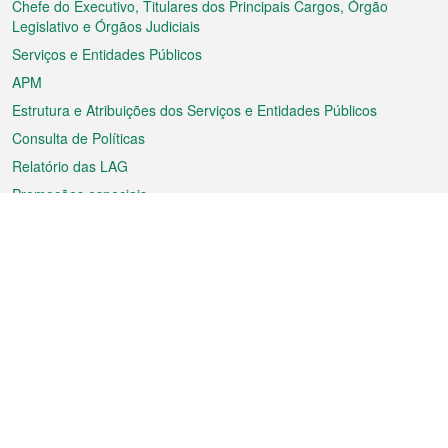
rodapé
Chefe do Executivo, Titulares dos Principais Cargos, Órgão
Legislativo e Órgãos Judiciais
Serviços e Entidades Públicos
APM
Estrutura e Atribuições dos Serviços e Entidades Públicos
Consulta de Políticas
Relatório das LAG
Promoções especiais
Sobre a RAEM
Tempo
Transporte
Feriados
Cultura e lazer
Informação de Macau
Ficheiro sobre Macau