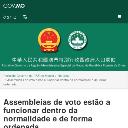
Portal
do
Governo
34°C
da
RAE
de
Macau
Portal do Governo da RAE de Macau
Notícias
Assembleias de voto estão a funcionar dentro da normalidade e de forma
ordenada
Assembleias de voto estão a
funcionar dentro da
normalidade e de forma
ordenada