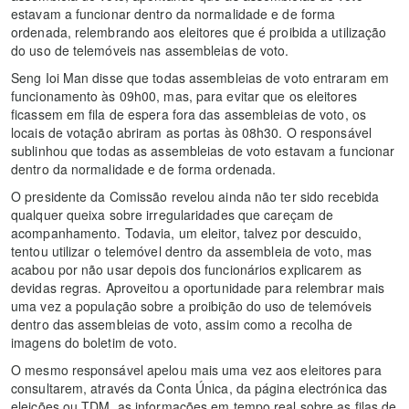
estavam a funcionar dentro da normalidade e de forma
ordenada, relembrando aos eleitores que é proibida a utilização
do uso de telemóveis nas assembleias de voto.
Seng Ioi Man disse que todas assembleias de voto entraram em
funcionamento às 09h00, mas, para evitar que os eleitores
ficassem em fila de espera fora das assembleias de voto, os
locais de votação abriram as portas às 08h30. O responsável
sublinhou que todas as assembleias de voto estavam a funcionar
dentro da normalidade e de forma ordenada.
O presidente da Comissão revelou ainda não ter sido recebida
qualquer queixa sobre irregularidades que careçam de
acompanhamento. Todavia, um eleitor, talvez por descuido,
tentou utilizar o telemóvel dentro da assembleia de voto, mas
acabou por não usar depois dos funcionários explicarem as
devidas regras. Aproveitou a oportunidade para relembrar mais
uma vez a população sobre a proibição do uso de telemóveis
dentro das assembleias de voto, assim como a recolha de
imagens do boletim de voto.
O mesmo responsável apelou mais uma vez aos eleitores para
consultarem, através da Conta Única, da página electrónica das
eleições ou TDM, as informações em tempo real sobre as filas de