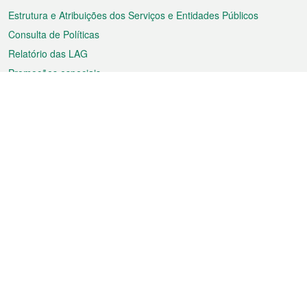
Estrutura e Atribuições dos Serviços e Entidades Públicos
Consulta de Políticas
Relatório das LAG
Promoções especiais
Sobre a RAEM
Tempo
Transporte
Feriados
Cultura e lazer
Informação de Macau
Ficheiro sobre Macau
Estatísticas
Anúncios