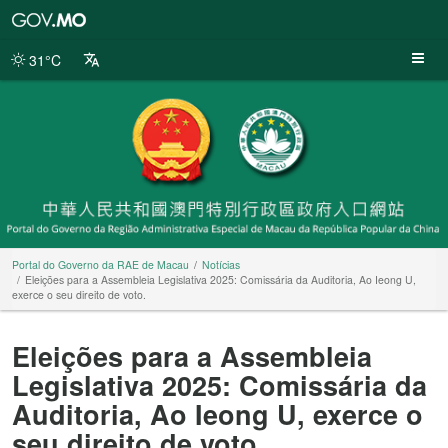
Portal
do
Governo
31°C
da
RAE
de
Macau
Portal do Governo da RAE de Macau
Notícias
Eleições para a Assembleia Legislativa 2025: Comissária da Auditoria, Ao Ieong U,
exerce o seu direito de voto.
Eleições para a Assembleia
Legislativa 2025: Comissária da
Auditoria, Ao Ieong U, exerce o
seu direito de voto.