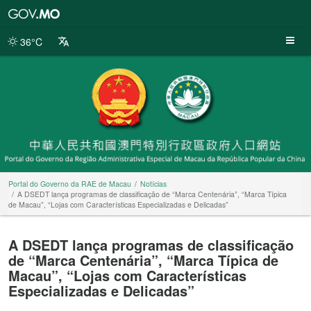
Portal
do
Governo
36°C
da
RAE
de
Macau
Portal do Governo da RAE de Macau
Notícias
A DSEDT lança programas de classificação de “Marca Centenária”, “Marca Típica
de Macau”, “Lojas com Características Especializadas e Delicadas”
A DSEDT lança programas de classificação
de “Marca Centenária”, “Marca Típica de
Macau”, “Lojas com Características
Especializadas e Delicadas”