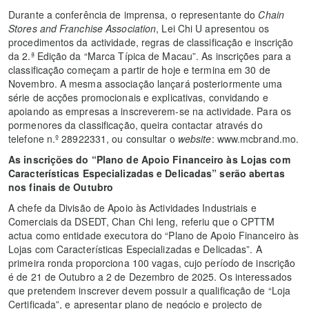
Durante a conferência de imprensa, o representante do
Chain
Stores and Franchise Association
, Lei Chi U apresentou os
procedimentos da actividade, regras de classificação e inscrição
da 2.ª Edição da “Marca Típica de Macau”. As inscrições para a
classificação começam a partir de hoje e termina em 30 de
Novembro. A mesma associação lançará posteriormente uma
série de acções promocionais e explicativas, convidando e
apoiando as empresas a inscreverem-se na actividade. Para os
pormenores da classificação, queira contactar através do
telefone n.º 28922331, ou consultar o
website
: www.mcbrand.mo.
As inscrições do “Plano de Apoio Financeiro às Lojas com
Características Especializadas e Delicadas” serão abertas
nos finais de Outubro
A chefe da Divisão de Apoio às Actividades Industriais e
Comerciais da DSEDT, Chan Chi Ieng, referiu que o CPTTM
actua como entidade executora do “Plano de Apoio Financeiro às
Lojas com Características Especializadas e Delicadas”. A
primeira ronda proporciona 100 vagas, cujo período de inscrição
é de 21 de Outubro a 2 de Dezembro de 2025. Os interessados
que pretendem inscrever devem possuir a qualificação de “Loja
Certificada”, e apresentar plano de negócio e projecto de