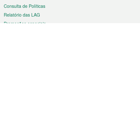
Consulta de Políticas
Relatório das LAG
Promoções especiais
Sobre a RAEM
Tempo
Transporte
Feriados
Cultura e lazer
Informação de Macau
Ficheiro sobre Macau
Estatísticas
Anúncios
Notícias