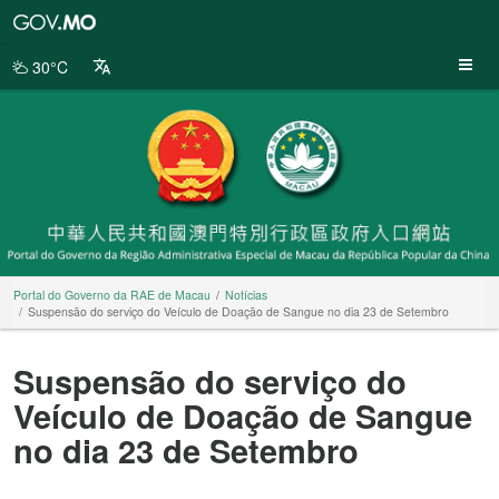
Portal
do
Governo
30°C
da
RAE
de
Macau
Portal do Governo da RAE de Macau
Notícias
Suspensão do serviço do Veículo de Doação de Sangue no dia 23 de Setembro
Suspensão do serviço do
Veículo de Doação de Sangue
no dia 23 de Setembro