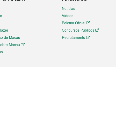
Notícias
te
Vídeos
Boletim Oficial
 lazer
Concursos Públicos
ão de Macau
Recrutamento
 sobre Macau
as
ios e comércio
Directório
 e Investimento
Directório de Aplicações para T
o Comércio e Convenções em
Directório de Redes Sociais
Directório de Websites Temático
dades de Negócios e Serviços
Directório RSS
s