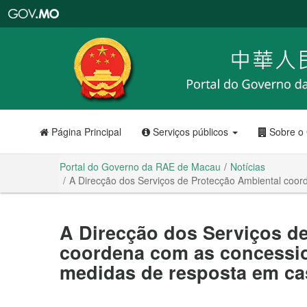
Portal
do
Governo
da
RAE
de
Macau
Página Principal
Serviços públicos
Sobre o
Portal do Governo da RAE de Macau
Notícias
A Direcção dos Serviços de Protecção Ambiental coor
A Direcção dos Serviços d
coordena com as concession
medidas de resposta em ca