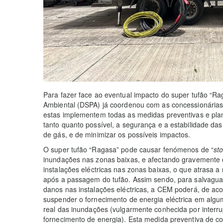
Para fazer face ao eventual impacto do super tufão “Ra
Ambiental (DSPA) já coordenou com as concessionárias d
estas implementem todas as medidas preventivas e plano
tanto quanto possível, a segurança e a estabilidade das
de gás, e de minimizar os possíveis impactos.
O super tufão “Ragasa” pode causar fenómenos de “
st
inundações nas zonas baixas, e afectando gravemente
instalações eléctricas nas zonas baixas, o que atrasa a
após a passagem do tufão. Assim sendo, para salvaguar
danos nas instalações eléctricas, a CEM poderá, de ac
suspender o fornecimento de energia eléctrica em algu
real das inundações (vulgarmente conhecida por inter
fornecimento de energia). Esta medida preventiva de cor