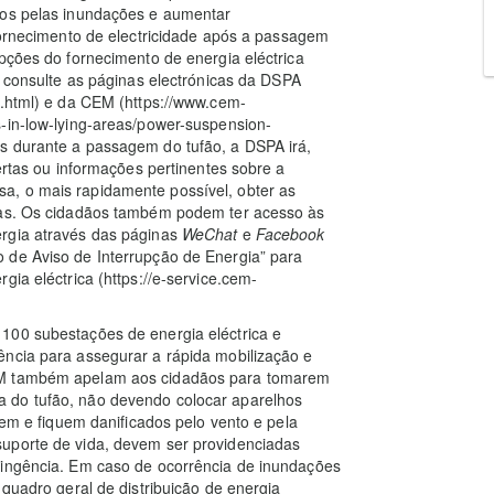
dos pelas inundações e aumentar
 fornecimento de electricidade após a passagem
upções do fornecimento de energia eléctrica
r, consulte as páginas electrónicas da DSPA
g.html) e da CEM (https://www.cem-
-in-low-lying-areas/power-suspension-
s durante a passagem do tufão, a DSPA irá,
lertas ou informações pertinentes sobre a
a, o mais rapidamente possível, obter as
idas. Os cidadãos também podem ter acesso às
ergia através das páginas
WeChat
e
Facebook
 de Aviso de Interrupção de Energia” para
gia eléctrica (https://e-service.cem-
100 subestações de energia eléctrica e
ência para assegurar a rápida mobilização e
CEM também apelam aos cidadãos para tomarem
 do tufão, não devendo colocar aparelhos
hem e fiquem danificados pelo vento e pela
uporte de vida, devem ser providenciadas
tingência. Em caso de ocorrência de inundações
 quadro geral de distribuição de energia