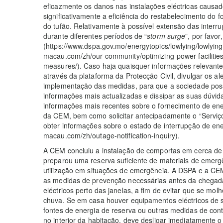
eficazmente os danos nas instalações eléctricas causa
significativamente a eficiência do restabelecimento do
do tufão. Relativamente à possível extensão das interr
durante diferentes períodos de “
storm surge
”, por favo
(https://www.dspa.gov.mo/energytopics/lowlying/lowlyin
macau.com/zh/our-community/optimizing-power-facilities
measures/). Caso haja quaisquer informações relevante
através da plataforma da Protecção Civil, divulgar os a
implementação das medidas, para que a sociedade poss
informações mais actualizadas e dissipar as suas dúv
informações mais recentes sobre o fornecimento de en
da CEM, bem como solicitar antecipadamente o “Serviço
obter informações sobre o estado de interrupção de ener
macau.com/zh/outage-notification-inquiry).
A CEM concluiu a instalação de comportas em cerca de 
preparou uma reserva suficiente de materiais de emerg
utilização em situações de emergência. A DSPA e a 
as medidas de prevenção necessárias antes da chegada
eléctricos perto das janelas, a fim de evitar que se mol
chuva. Se em casa houver equipamentos eléctricos de s
fontes de energia de reserva ou outras medidas de con
no interior da habitação, deve desligar imediatamente o