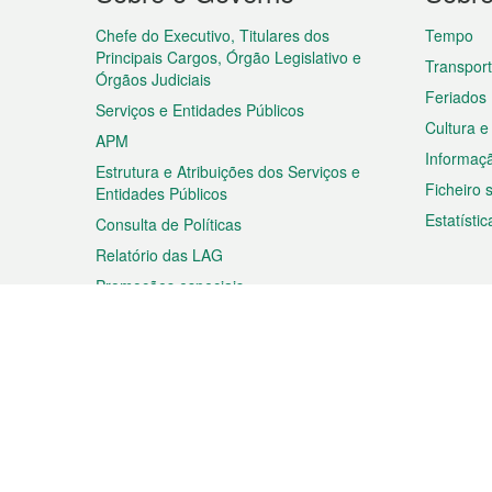
do
rodapé
Chefe do Executivo, Titulares dos
Tempo
Principais Cargos, Órgão Legislativo e
Transpor
Órgãos Judiciais
Feriados
Serviços e Entidades Públicos
Cultura e
APM
Informaç
Estrutura e Atribuições dos Serviços e
Ficheiro
Entidades Públicos
Estatístic
Consulta de Políticas
Relatório das LAG
Promoções especiais
Viagem
Negóc
Planear a sua viagem
Negócios
Descobrir Macau
Feiras d
Macau
Espectáculos e Entretenimento
Oportuni
Roteiro de Compras
das PME