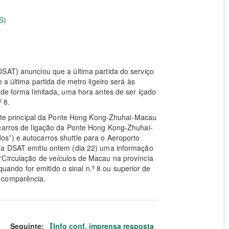
S)
DSAT) anunciou que a última partida do serviço
 a última partida de metro ligeiro será às
 de forma limitada, uma hora antes de ser içado
º 8.
ponte principal da Ponte Hong Kong-Zhuhai-Macau
ocarros de ligação da Ponte Hong Kong-Zhuhai-
s”) e autocarros shuttle para o Aeroporto
, a DSAT emitiu ontem (dia 22) uma informação
“Circulação de veículos de Macau na província
ndo for emitido o sinal n.º 8 ou superior de
-comparência.
Seguinte:
【Info conf. imprensa resposta