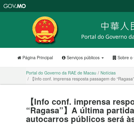
Portal
do
Governo
da
RAE
de
Macau
Página Principal
Serviços públicos
Sobre o
Portal do Governo da RAE de Macau
Notícias
【Info conf. imprensa resposta passagem do “Ragasa”】A
【Info conf. imprensa resp
“Ragasa”】A última partida
autocarros públicos será às