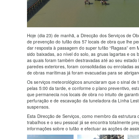
Hoje (dia 23) de manhã, a Direcção dos Serviços de Ob
de prevenção do tufão dos 57 locais de obra que lhe p
dar resposta à passagem do super tufão “Ragasa” em M
sido baixadas, ao nível do solo, as gruas lagartas e os 
as quais foram também destravadas até ao seu estado l
paredes exteriores, foram consolidadas ou enroladas a
de obras marítimas já foram evacuadas para se abrigar
Os serviços meteorológicos anunciaram que o sinal de t
pelas 5:00 da tarde, e conforme o plano preventivo, es
que permanecia nos locais de obra no intuito de garant
perfuração e de escavação da tuneladora da Linha Les
suspensos.
Esta Direcção de Serviços, como membro da estrutura de
trabalhos e o seu pessoal já se encontra totalmente prep
informações sobre o tufão e efectuar as acções de assi