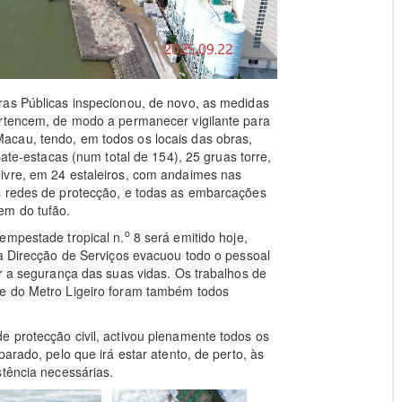
ras Públicas inspecionou, de novo, as medidas
ertencem, de modo a permanecer vigilante para
acau, tendo, em todos os locais das obras,
bate-estacas (num total de 154), 25 gruas torre,
ivre, em 24 estaleiros, com andaimes nas
s redes de protecção, e todas as embarcações
em do tufão.
o
empestade tropical n.
8 será emitido hoje,
ta Direcção de Serviços evacuou todo o pessoal
ir a segurança das suas vidas. Os trabalhos de
te do Metro Ligeiro foram também todos
 protecção civil, activou plenamente todos os
arado, pelo que irá estar atento, de perto, às
stência necessárias.