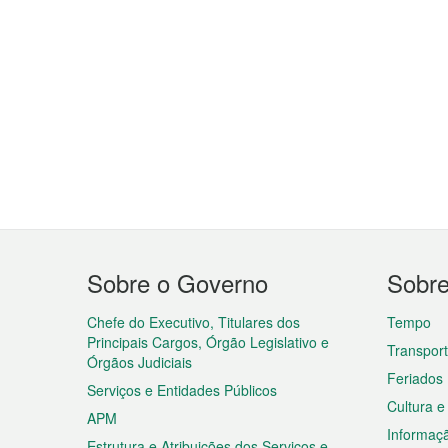
Menu
Sobre o Governo
Sobr
do
rodapé
Chefe do Executivo, Titulares dos
Tempo
Principais Cargos, Órgão Legislativo e
Transpor
Órgãos Judiciais
Feriados
Serviços e Entidades Públicos
Cultura e
APM
Informaç
Estrutura e Atribuições dos Serviços e