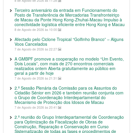
8 de Agosto de 2026 às 11:28
Terceiro aniversário da entrada em Funcionamento do
Posto de Transferência de Mercadorias Transfronteiriço
de Macau da Ponte Hong Kong-Zhuhai-Macau Impulso à
conectividade logística eficiente entre Hong Kong e Macau
8 de Agosto de 2026 às 10:00
Afectado pelo Ciclone Tropical “Golfinho Branco” – Alguns
Voos Cancelados
7 de Agosto de 2026 às 22:27
A GMBPF promove a cooperação no modelo “Um Evento,
Dois Locais”, com mais de 270 encontros comerciais
realizados ontem Aberta gratuitamente ao público em
geral a partir de hoje
7 de Agosto de 2026 às 21:31
2.ª Sessão Plenária da Comissão para os Assuntos do
Cidadão Sénior em 2026 e também reunião conjunta com
o Grupo de Coordenação Interdepartamental do
Mecanismo de Protecção dos Idosos de Macau
7 de Agosto de 2026 às 20:41
2.ª reunião do Grupo Interdepartamental de Coordenação
para Optimização da Fiscalização de Obras de
Construção, Reparação e Conservação em Curso
Sistematização de todas as fases e procedimentos de