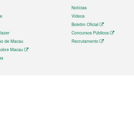
Notícias
te
Vídeos
Boletim Oficial
 lazer
Concursos Públicos
ão de Macau
Recrutamento
 sobre Macau
as
ios e comércio
Directório
 e Investimento
Directório de Aplicações para T
o Comércio e Convenções em
Directório de Redes Sociais
Directório de Websites Temático
dades de Negócios e Serviços
Directório RSS
s