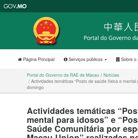
Portal
do
Governo
da
RAE
de
Macau
Página Principal
Serviços públicos
Sobre o
Portal do Governo da RAE de Macau
Notícias
Actividades temáticas “Posto de saúde física e mental
domingo
Actividades temáticas “Post
mental para idosos” e “Pos
Saúde Comunitária por espe
Macau Union” realizadas n