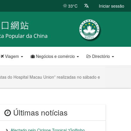
33°C
Iniciar sessão
Viagem
Negócios e comércio
Directório
istas do Hospital Macau Union” realizadas no sábado e
Últimas notícias
Afectado pelo Ciclone Tropical “Golfinho