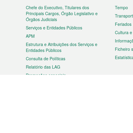
do
rodapé
Chefe do Executivo, Titulares dos
Tempo
Principais Cargos, Órgão Legislativo e
Transpor
Órgãos Judiciais
Feriados
Serviços e Entidades Públicos
Cultura e
APM
Informaç
Estrutura e Atribuições dos Serviços e
Ficheiro
Entidades Públicos
Estatístic
Consulta de Políticas
Relatório das LAG
Promoções especiais
Viagem
Negóc
Planear a sua viagem
Negócios
Descobrir Macau
Feiras d
Macau
Espectáculos e Entretenimento
Oportuni
Roteiro de Compras
das PME