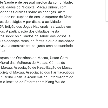
s de Saúde e de pessoal médico da comunidade,
cialidades do “Hospital Macau Union”, com
sponder às dúvidas sobre as doenças. Além
m das instituições de ensino superior de Macau
 de estágio; A par disso, a actividade
ª. Edição dos Jogos Nacionais realizados em
s. A participação dos cidadãos nesta
tos sobre os cuidados de saúde dos idosos, a
e as doenças raras, de forma a que a sociedade
m vista a construir em conjunto uma comunidade
fra)
ações dos Operários de Macau, União Geral
Geral das Mulheres de Macau, Cáritas de
e Macau, Associação de Reabilitação de Macau,
Society of Macau, Associação dos Farmacêuticos
or Eterno Jinan, a Academia de Enfermagem do
m e Instituto de Enfermagem Kiang Wu de