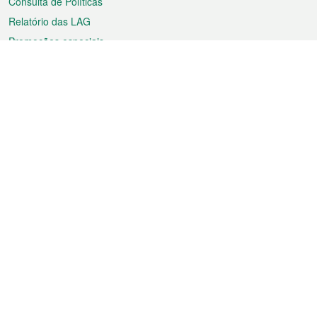
Consulta de Políticas
Relatório das LAG
Promoções especiais
Sobre a RAEM
Tempo
Transporte
Feriados
Cultura e lazer
Informação de Macau
Ficheiro sobre Macau
Estatísticas
Anúncios
Notícias
Vídeos