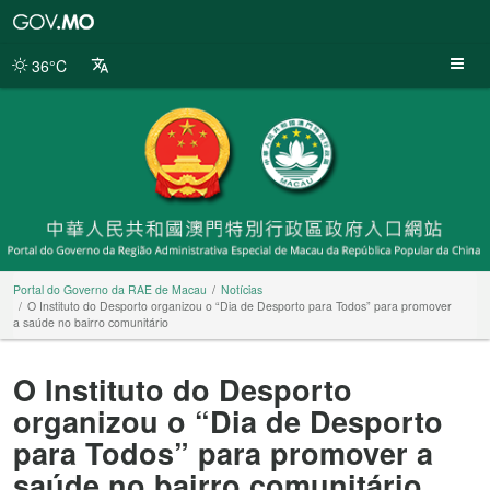
Portal
do
Governo
36°C
da
RAE
de
Macau
Portal do Governo da RAE de Macau
Notícias
O Instituto do Desporto organizou o “Dia de Desporto para Todos” para promover
a saúde no bairro comunitário
O Instituto do Desporto
organizou o “Dia de Desporto
para Todos” para promover a
saúde no bairro comunitário