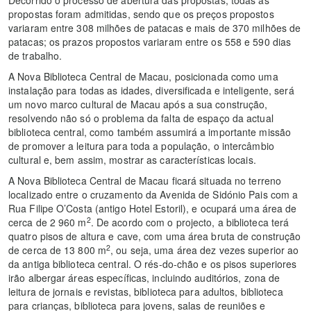
Decorrido o processo de abertura das propostas, todas as
propostas foram admitidas, sendo que os preços propostos
variaram entre 308 milhões de patacas e mais de 370 milhões de
patacas; os prazos propostos variaram entre os 558 e 590 dias
de trabalho.
A Nova Biblioteca Central de Macau, posicionada como uma
instalação para todas as idades, diversificada e inteligente, será
um novo marco cultural de Macau após a sua construção,
resolvendo não só o problema da falta de espaço da actual
biblioteca central, como também assumirá a importante missão
de promover a leitura para toda a população, o intercâmbio
cultural e, bem assim, mostrar as características locais.
A Nova Biblioteca Central de Macau ficará situada no terreno
localizado entre o cruzamento da Avenida de Sidónio Pais com a
Rua Filipe O’Costa (antigo Hotel Estoril), e ocupará uma área de
2
cerca de 2 960 m
. De acordo com o projecto, a biblioteca terá
quatro pisos de altura e cave, com uma área bruta de construção
2
de cerca de 13 800 m
, ou seja, uma área dez vezes superior ao
da antiga biblioteca central. O rés-do-chão e os pisos superiores
irão albergar áreas específicas, incluindo auditórios, zona de
leitura de jornais e revistas, biblioteca para adultos, biblioteca
para crianças, biblioteca para jovens, salas de reuniões e