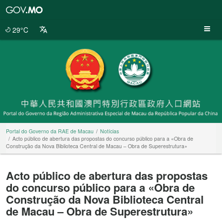
Portal
do
Governo
29°C
da
RAE
de
Macau
Portal do Governo da RAE de Macau
Notícias
Acto público de abertura das propostas do concurso público para a «Obra de
Construção da Nova Biblioteca Central de Macau – Obra de Superestrutura»
Acto público de abertura das propostas
do concurso público para a «Obra de
Construção da Nova Biblioteca Central
de Macau – Obra de Superestrutura»