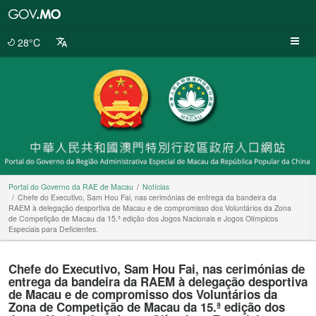
Portal
do
Governo
28°C
da
RAE
de
Macau
Portal do Governo da RAE de Macau
Notícias
Chefe do Executivo, Sam Hou Fai, nas cerimónias de entrega da bandeira da
RAEM à delegação desportiva de Macau e de compromisso dos Voluntários da Zona
de Competição de Macau da 15.ª edição dos Jogos Nacionais e Jogos Olímpicos
Especiais para Deficientes.
Chefe do Executivo, Sam Hou Fai, nas cerimónias de
entrega da bandeira da RAEM à delegação desportiva
de Macau e de compromisso dos Voluntários da
Zona de Competição de Macau da 15.ª edição dos