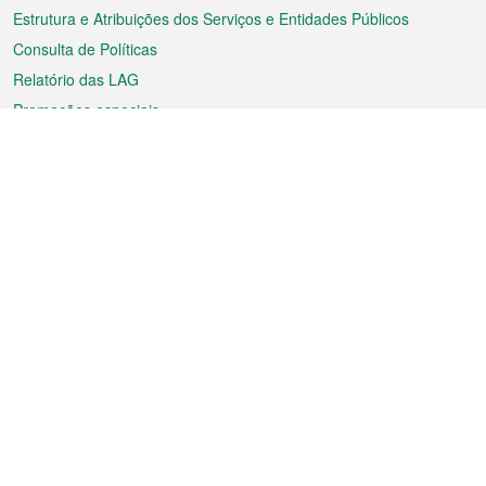
Estrutura e Atribuições dos Serviços e Entidades Públicos
Consulta de Políticas
Relatório das LAG
Promoções especiais
Sobre a RAEM
Tempo
Transporte
Feriados
Cultura e lazer
Informação de Macau
Ficheiro sobre Macau
Estatísticas
Anúncios