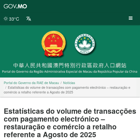
Portal
do
Governo
33°C
da
RAE
de
Macau
Portal do Governo da RAE de Macau
Notícias
Estatísticas do volume de transacções com pagamento electrónico – restauração e
comércio a retalho referente a Agosto de 2025
Estatísticas do volume de transacções
com pagamento electrónico –
restauração e comércio a retalho
referente a Agosto de 2025