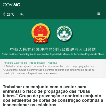
Portal
do
Governo
26°C
da
RAE
de
Macau
Portal do Governo da RAE de Macau
Notícias
Trabalhar em conjunto com o sector para enfrentar o risco de propagação das
“Duas febres” Grupo de prevenção e controlo conjunto dos estaleiros de obras de
construção continua a inspeccionar os estaleiros
Trabalhar em conjunto com o sector para
enfrentar o risco de propagação das “Duas
febres” Grupo de prevenção e controlo conjunto
dos estaleiros de obras de construção continua a
inspeccionar os estaleiros