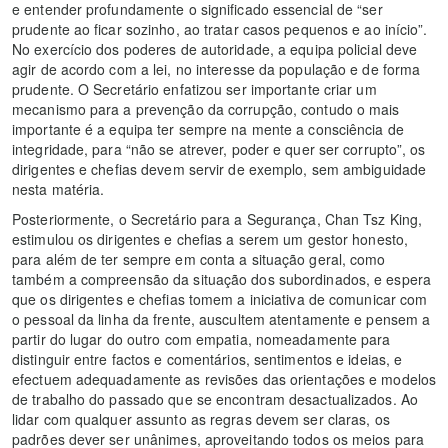
e entender profundamente o significado essencial de “ser
prudente ao ficar sozinho, ao tratar casos pequenos e ao início”.
No exercício dos poderes de autoridade, a equipa policial deve
agir de acordo com a lei, no interesse da população e de forma
prudente. O Secretário enfatizou ser importante criar um
mecanismo para a prevenção da corrupção, contudo o mais
importante é a equipa ter sempre na mente a consciência de
integridade, para “não se atrever, poder e quer ser corrupto”, os
dirigentes e chefias devem servir de exemplo, sem ambiguidade
nesta matéria.
Posteriormente, o Secretário para a Segurança, Chan Tsz King,
estimulou os dirigentes e chefias a serem um gestor honesto,
para além de ter sempre em conta a situação geral, como
também a compreensão da situação dos subordinados, e espera
que os dirigentes e chefias tomem a iniciativa de comunicar com
o pessoal da linha da frente, auscultem atentamente e pensem a
partir do lugar do outro com empatia, nomeadamente para
distinguir entre factos e comentários, sentimentos e ideias, e
efectuem adequadamente as revisões das orientações e modelos
de trabalho do passado que se encontram desactualizados. Ao
lidar com qualquer assunto as regras devem ser claras, os
padrões dever ser unânimes, aproveitando todos os meios para