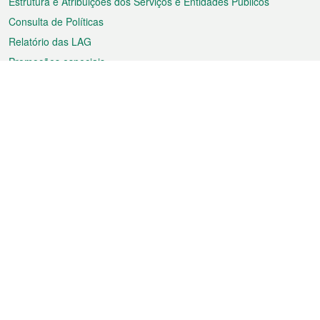
Estrutura e Atribuições dos Serviços e Entidades Públicos
Consulta de Políticas
Relatório das LAG
Promoções especiais
Sobre a RAEM
Tempo
Transporte
Feriados
Cultura e lazer
Informação de Macau
Ficheiro sobre Macau
Estatísticas
Anúncios
Notícias