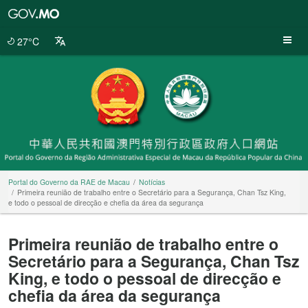
Portal
do
Governo
27°C
da
RAE
de
Macau
Portal do Governo da RAE de Macau
Notícias
Primeira reunião de trabalho entre o Secretário para a Segurança, Chan Tsz King,
e todo o pessoal de direcção e chefia da área da segurança
Primeira reunião de trabalho entre o
Secretário para a Segurança, Chan Tsz
King, e todo o pessoal de direcção e
chefia da área da segurança