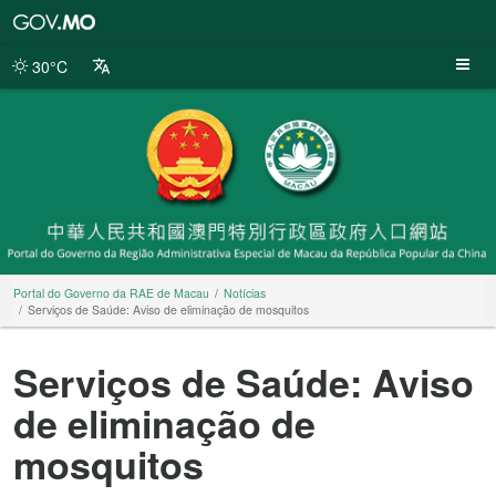
Portal
do
Governo
30°C
da
RAE
de
Macau
Portal do Governo da RAE de Macau
Notícias
Serviços de Saúde: Aviso de eliminação de mosquitos
Serviços de Saúde: Aviso
de eliminação de
mosquitos