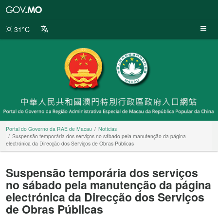
Portal
do
Governo
31°C
da
RAE
de
Macau
Portal do Governo da RAE de Macau
Notícias
Suspensão temporária dos serviços no sábado pela manutenção da página
electrónica da Direcção dos Serviços de Obras Públicas
Suspensão temporária dos serviços
no sábado pela manutenção da página
electrónica da Direcção dos Serviços
de Obras Públicas