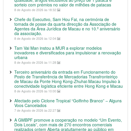
qualidade, artigos exclusivos ao preço de 1 pataca e
sorteio com prémios no valor de milhões de patacas
8 de Agosto de 2026 às 18:32
Chefe do Executivo, Sam Hou Fai, na cerimónia de
tomada de posse da quarta direcção da Associação de
Agentes da Área Jurídica de Macau e no 10.º aniversário
da associação.
8 de Agosto de 2026 às 12:04
Tam Vai Man instou a MUR a explorar modelos
inovadores e diversificados para impulsionar a renovação
urbana
8 de Agosto de 2026 às 11:28
Terceiro aniversário da entrada em Funcionamento do
Posto de Transferência de Mercadorias Transfronteiriço
de Macau da Ponte Hong Kong-Zhuhai-Macau Impulso à
conectividade logística eficiente entre Hong Kong e Macau
8 de Agosto de 2026 às 10:00
Afectado pelo Ciclone Tropical “Golfinho Branco” – Alguns
Voos Cancelados
7 de Agosto de 2026 às 22:27
A GMBPF promove a cooperação no modelo “Um Evento,
Dois Locais”, com mais de 270 encontros comerciais
realizados ontem Aberta gratuitamente ao público em