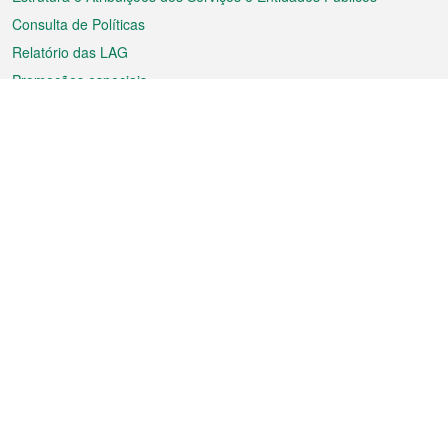
Consulta de Políticas
Relatório das LAG
Promoções especiais
Sobre a RAEM
Tempo
Transporte
Feriados
Cultura e lazer
Informação de Macau
Ficheiro sobre Macau
Estatísticas
Anúncios
Notícias