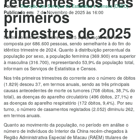
referentes aos três
Fonte:
Direcção dos Serviços de Estatística e Censos (DSEC)
primeiros
Publicado em:
7 de Novembro de 2025 às 16:00
trimestres de 2025
No fim do terceiro trimestre de 2025 a população total era
composta por 686.600 pessoas, sendo semelhante à do fim do
idêntico trimestre de 2024. Quanto à distribuição percentual da
população por sexo, a população feminina (369.900) era superior
à masculina (316.700), representando 53,9% da população total,
informam os Serviços de Estatística e Censos.
Nos três primeiros trimestres do corrente ano o número de óbitos
(1.829) desceu 37, em termos anuais, sendo as três principais
causas antecedentes de morte os tumores (708 óbitos, 38,7% do
total), as doenças do aparelho circulatório (496 óbitos, 27,1%) e
as doenças do aparelho respiratório (172 óbitos, 9,4%). Por seu
turno, o número de casamentos registados (2.052) diminuiu 262,
em termos anuais.
Quanto ao movimento da população, no período em análise o
número de indivíduos do Interior da China recém-chegados à
Região Administrativa Especial de Macau (RAEM) titulares de