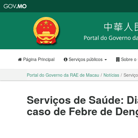
Portal
do
Governo
da
RAE
de
Macau
Página Principal
Serviços públicos
Sobre o
Portal do Governo da RAE de Macau
Notícias
Serviç
Serviços de Saúde: Di
caso de Febre de Den