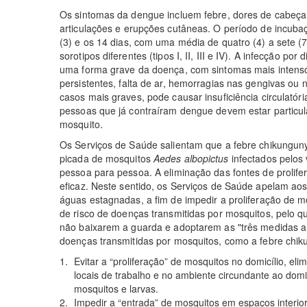
Os sintomas da dengue incluem febre, dores de cabeça,
articulações e erupções cutâneas. O período de incuba
(3) e os 14 dias, com uma média de quatro (4) a sete (
sorotipos diferentes (tipos I, II, III e IV). A infecção p
uma forma grave da doença, com sintomas mais intens
persistentes, falta de ar, hemorragias nas gengivas ou
casos mais graves, pode causar insuficiência circulatór
pessoas que já contraíram dengue devem estar particul
mosquito.
Os Serviços de Saúde salientam que a febre chikunguny
picada de mosquitos
Aedes albopictus
infectados pelos 
pessoa para pessoa. A eliminação das fontes de prolif
eficaz. Neste sentido, os Serviços de Saúde apelam ao
águas estagnadas, a fim de impedir a proliferação de m
de risco de doenças transmitidas por mosquitos, pelo 
não baixarem a guarda e adoptarem as "três medidas an
doenças transmitidas por mosquitos, como a febre chik
Evitar a “proliferação” de mosquitos no domicílio, e
locais de trabalho e no ambiente circundante ao domi
mosquitos e larvas.
Impedir a “entrada” de mosquitos em espaços interio