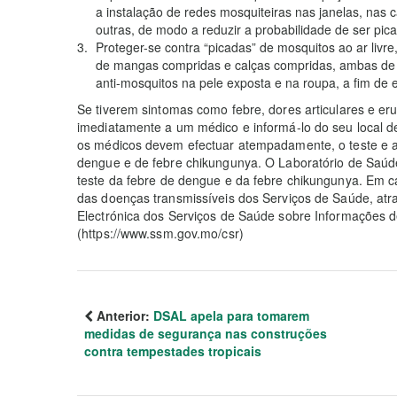
a instalação de redes mosquiteiras nas janelas, nas c
outras, de modo a reduzir a probabilidade de ser pic
Proteger-se contra “picadas” de mosquitos ao ar livre
de mangas compridas e calças compridas, ambas de c
anti-mosquitos na pele exposta e na roupa, a fim de 
Se tiverem sintomas como febre, dores articulares e er
imediatamente a um médico e informá-lo do seu local de 
os médicos devem efectuar atempadamente, o teste e a 
dengue e de febre chikungunya. O Laboratório de Saúde
teste da febre de dengue e da febre chikungunya. Em ca
das doenças transmissíveis dos Serviços de Saúde, at
Electrónica dos Serviços de Saúde sobre Informações d
(https://www.ssm.gov.mo/csr)
Anterior:
DSAL apela para tomarem
medidas de segurança nas construções
contra tempestades tropicais