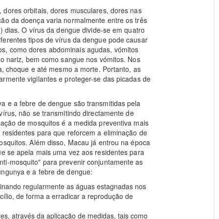
 dores orbitais, dores musculares, dores nas
ção da doença varia normalmente entre os três
7) dias. O vírus da dengue divide-se em quatro
or diferentes tipos de vírus da dengue pode causar
os, como dores abdominais agudas, vómitos
 no nariz, bem como sangue nos vómitos. Nos
ia, choque e até mesmo a morte. Portanto, as
armente vigilantes e proteger-se das picadas de
a e a febre de dengue são transmitidas pela
vírus, não se transmitindo directamente de
eração de mosquitos é a medida preventiva mais
s residentes para que reforcem a eliminação de
osquitos. Além disso, Macau já entrou na época
que se apela mais uma vez aos residentes para
ti-mosquito" para prevenir conjuntamente as
ungunya e a febre de dengue:
liminando regularmente as águas estagnadas nos
cílio, de forma a erradicar a reprodução de
res, através da aplicação de medidas, tais como