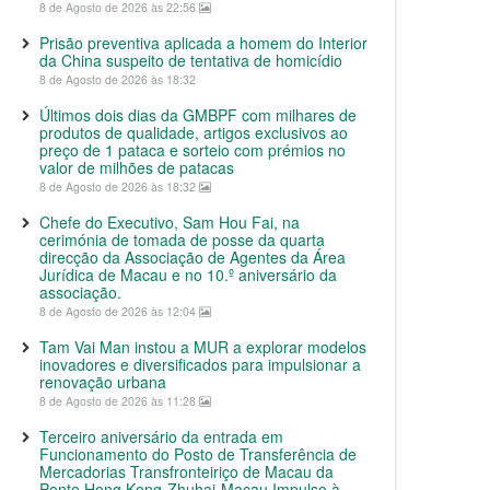
8 de Agosto de 2026 às 22:56
Prisão preventiva aplicada a homem do Interior
da China suspeito de tentativa de homicídio
8 de Agosto de 2026 às 18:32
Últimos dois dias da GMBPF com milhares de
produtos de qualidade, artigos exclusivos ao
preço de 1 pataca e sorteio com prémios no
valor de milhões de patacas
8 de Agosto de 2026 às 18:32
Chefe do Executivo, Sam Hou Fai, na
cerimónia de tomada de posse da quarta
direcção da Associação de Agentes da Área
Jurídica de Macau e no 10.º aniversário da
associação.
8 de Agosto de 2026 às 12:04
Tam Vai Man instou a MUR a explorar modelos
inovadores e diversificados para impulsionar a
renovação urbana
8 de Agosto de 2026 às 11:28
Terceiro aniversário da entrada em
Funcionamento do Posto de Transferência de
Mercadorias Transfronteiriço de Macau da
Ponte Hong Kong-Zhuhai-Macau Impulso à