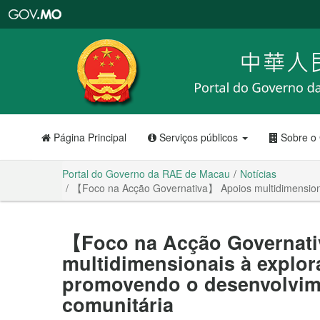
Portal
do
Governo
da
RAE
de
Macau
Página Principal
Serviços públicos
Sobre o
Portal do Governo da RAE de Macau
Notícias
【Foco na Acção Governativa】 Apoios multidimension
【Foco na Acção Governat
multidimensionais à explo
promovendo o desenvolvim
comunitária