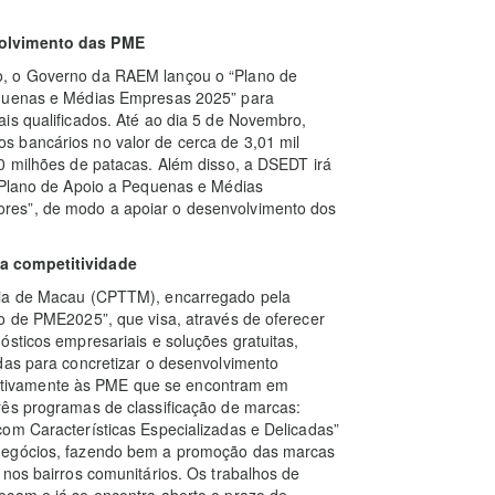
volvimento das PME
o, o Governo da RAEM lançou o “Plano de
equenas e Médias Empresas 2025” para
is qualificados. Até ao dia 5 de Novembro,
 bancários no valor de cerca de 3,01 mil
0 milhões de patacas. Além disso, a DSEDT irá
 “Plano de Apoio a Pequenas e Médias
res”, de modo a apoiar o desenvolvimento dos
da competitividade
gia de Macau (CPTTM), encarregado pela
o de PME2025”, que visa, através de oferecer
ósticos empresariais e soluções gratuitas,
das para concretizar o desenvolvimento
relativamente às PME que se encontram em
rês programas de classificação de marcas:
om Características Especializadas e Delicadas”
 negócios, fazendo bem a promoção das marcas
 nos bairros comunitários. Os trabalhos de
eçam e já se encontra aberto o prazo de