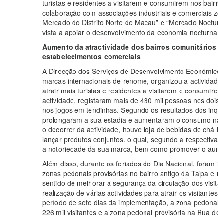
turistas e residentes a visitarem e consumirem nos bai
colaboração com associações industriais e comerciais z
Mercado do Distrito Norte de Macau” e “Mercado Noctu
vista a apoiar o desenvolvimento da economia nocturna
Aumento da atractividade dos bairros comunitários 
estabelecimentos comerciais
A Direcção dos Serviços de Desenvolvimento Económi
marcas internacionais de renome, organizou a actividade
atrair mais turistas e residentes a visitarem e consum
actividade, registaram mais de 430 mil pessoas nos doi
nos jogos em tendinhas. Segundo os resultados dos inq
prolongaram a sua estadia e aumentaram o consumo na
o decorrer da actividade, houve loja de bebidas de chá
lançar produtos conjuntos, o qual, segundo a respectiva 
a notoriedade da sua marca, bem como promover o aume
Além disso, durante os feriados do Dia Nacional, foram 
zonas pedonais provisórias no bairro antigo da Taipa
sentido de melhorar a segurança da circulação dos vis
realização de várias actividades para atrair os visitan
período de sete dias da implementação, a zona pedonal 
226 mil visitantes e a zona pedonal provisória na Rua