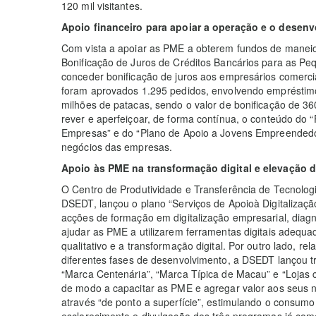
120 mil visitantes.
Apoio financeiro para apoiar a operação e o desen
Com vista a apoiar as PME a obterem fundos de manei
Bonificação de Juros de Créditos Bancários para as P
conceder bonificação de juros aos empresários comercia
foram aprovados 1.295 pedidos, envolvendo empréstimos
milhões de patacas, sendo o valor de bonificação de 36
rever e aperfeiçoar, de forma contínua, o conteúdo do
Empresas” e do “Plano de Apoio a Jovens Empreendedo
negócios das empresas.
Apoio às PME na transformação digital e elevação 
O Centro de Produtividade e Transferência de Tecnolo
DSEDT, lançou o plano “Serviços de Apoioà Digitalizaçã
acções de formação em digitalização empresarial, diagn
ajudar as PME a utilizarem ferramentas digitais adequa
qualitativo e a transformação digital. Por outro lado, 
diferentes fases de desenvolvimento, a DSEDT lançou t
“Marca Centenária”, “Marca Típica de Macau” e “Lojas c
de modo a capacitar as PME e agregar valor aos seus
através “de ponto a superfície”, estimulando o consumo
esclarecimento e divulgação dos três programas já com