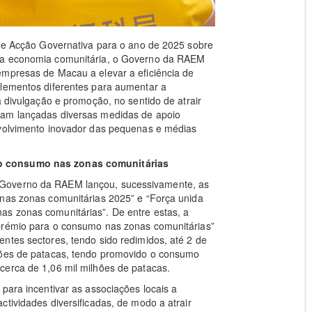
 de Acção Governativa para o ano de 2025 sobre
r a economia comunitária, o Governo da RAEM
empresas de Macau a elevar a eficiência de
elementos diferentes para aumentar a
a divulgação e promoção, no sentido de atrair
ram lançadas diversas medidas de apoio
nvolvimento inovador das pequenas e médias
 o consumo nas zonas comunitárias
 Governo da RAEM lançou, sucessivamente, as
 nas zonas comunitárias 2025” e “Força unida
s zonas comunitárias”. De entre estas, a
 prémio para o consumo nas zonas comunitárias”
ntes sectores, tendo sido redimidos, até 2 de
lhões de patacas, tendo promovido o consumo
cerca de 1,06 mil milhões de patacas.
para incentivar as associações locais a
tividades diversificadas, de modo a atrair