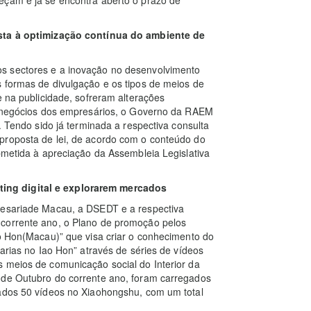
ista à optimização contínua do ambiente de
s sectores e a inovação no desenvolvimento
 formas de divulgação e os tipos de meios de
e na publicidade, sofreram alterações
de negócios dos empresários, o Governo da RAEM
. Tendo sido já terminada a respectiva consulta
proposta de lei, de acordo com o conteúdo do
ubmetida à apreciação da Assembleia Legislativa
ing digital e explorarem mercados
vesariade Macau, a DSEDT e a respectiva
 corrente ano, o Plano de promoção pelos
ao Hon(Macau)” que visa criar o conhecimento do
sarias no Iao Hon” através de séries de vídeos
s meios de comunicação social do Interior da
 de Outubro do corrente ano, foram carregados
gados 50 vídeos no Xiaohongshu, com um total