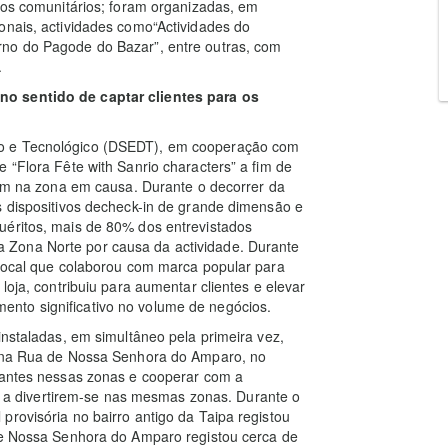
rros comunitários; foram organizadas, em
onais, actividades como“Actividades do
rno do Pagode do Bazar”, entre outras, com
.
no sentido de captar clientes para os
co e Tecnológico (DSEDT), em cooperação com
 “Flora Fête with Sanrio characters” a fim de
irem na zona em causa. Durante o decorrer da
s dispositivos decheck-in de grande dimensão e
uéritos, mais de 80% dos entrevistados
 Zona Norte por causa da actividade. Durante
 local que colaborou com marca popular para
loja, contribuiu para aumentar clientes e elevar
nto significativo no volume de negócios.
instaladas, em simultâneo pela primeira vez,
 e na Rua de Nossa Senhora do Amparo, no
itantes nessas zonas e cooperar com a
tes a divertirem-se nas mesmas zonas. Durante o
provisória no bairro antigo da Taipa registou
 de Nossa Senhora do Amparo registou cerca de