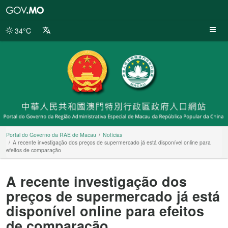
Portal
do
Governo
34°C
da
RAE
de
Macau
Portal do Governo da RAE de Macau
Notícias
A recente investigação dos preços de supermercado já está disponível online para
efeitos de comparação
A recente investigação dos
preços de supermercado já está
disponível online para efeitos
de comparação