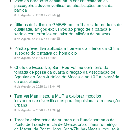
Voos do aeroporto continuam a ser cancelados; os
passageiros devem verificar as atualizações antes da
partida
8 de Agosto de 2026 às 22:56
Últimos dois dias da GMBPF com milhares de produtos de
qualidade, artigos exclusivos ao preço de 1 pataca e
sorteio com prémios no valor de milhões de patacas
8 de Agosto de 2026 às 18:32
Prisão preventiva aplicada a homem do Interior da China
suspeito de tentativa de homicídio
8 de Agosto de 2026 às 18:32
Chefe do Executivo, Sam Hou Fai, na cerimónia de
tomada de posse da quarta direcção da Associação de
Agentes da Área Jurídica de Macau e no 10.º aniversário
da associação.
8 de Agosto de 2026 às 12:04
Tam Vai Man instou a MUR a explorar modelos
inovadores e diversificados para impulsionar a renovação
urbana
8 de Agosto de 2026 às 11:28
Terceiro aniversário da entrada em Funcionamento do
Posto de Transferência de Mercadorias Transfronteiriço
de Macau da Ponte Hong Kong-Zhuhai-Macau Impulso à