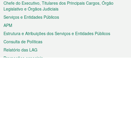
rodapé
Chefe do Executivo, Titulares dos Principais Cargos, Órgão
Legislativo e Órgãos Judiciais
Serviços e Entidades Públicos
APM
Estrutura e Atribuições dos Serviços e Entidades Públicos
Consulta de Políticas
Relatório das LAG
Promoções especiais
Sobre a RAEM
Tempo
Transporte
Feriados
Cultura e lazer
Informação de Macau
Ficheiro sobre Macau