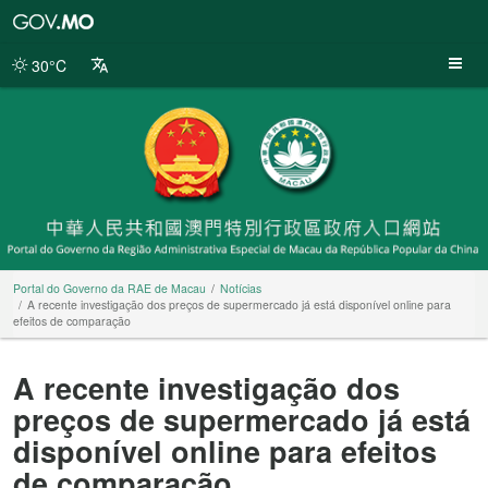
Portal
do
Governo
30°C
da
RAE
de
Macau
Portal do Governo da RAE de Macau
Notícias
A recente investigação dos preços de supermercado já está disponível online para
efeitos de comparação
A recente investigação dos
preços de supermercado já está
disponível online para efeitos
de comparação