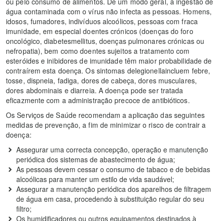
ou pelo consumo de alimentos. De um modo geral, a ingestão de
água contaminada com o vírus não infecta as pessoas. Homens,
idosos, fumadores, indivíduos alcoólicos, pessoas com fraca
imunidade, em especial doentes crónicos (doenças do foro
oncológico, diabetesmellitus, doenças pulmonares crónicas ou
nefropatia), bem como doentes sujeitos a tratamento com
esteróides e inibidores de imunidade têm maior probabilidade de
contraírem esta doença. Os sintomas delegionellaincluem febre,
tosse, dispneia, fadiga, dores de cabeça, dores musculares,
dores abdominais e diarreia. A doença pode ser tratada
eficazmente com a administração precoce de antibióticos.
Os Serviços de Saúde recomendam a aplicação das seguintes
medidas de prevenção, a fim de minimizar o risco de contrair a
doença:
Assegurar uma correcta concepção, operação e manutenção
periódica dos sistemas de abastecimento de água;
As pessoas devem cessar o consumo de tabaco e de bebidas
alcoólicas para manter um estilo de vida saudável;
Assegurar a manutenção periódica dos aparelhos de filtragem
de água em casa, procedendo à substituição regular do seu
filtro;
Os humidificadores ou outros equipamentos destinados à