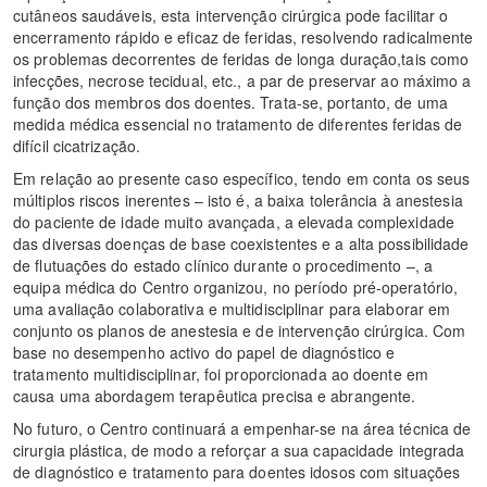
cutâneos saudáveis, esta intervenção cirúrgica pode facilitar o
encerramento rápido e eficaz de feridas, resolvendo radicalmente
os problemas decorrentes de feridas de longa duração,tais como
infecções, necrose tecidual, etc., a par de preservar ao máximo a
função dos membros dos doentes. Trata-se, portanto, de uma
medida médica essencial no tratamento de diferentes feridas de
difícil cicatrização.
Em relação ao presente caso específico, tendo em conta os seus
múltiplos riscos inerentes – isto é, a baixa tolerância à anestesia
do paciente de idade muito avançada, a elevada complexidade
das diversas doenças de base coexistentes e a alta possibilidade
de flutuações do estado clínico durante o procedimento –, a
equipa médica do Centro organizou, no período pré-operatório,
uma avaliação colaborativa e multidisciplinar para elaborar em
conjunto os planos de anestesia e de intervenção cirúrgica. Com
base no desempenho activo do papel de diagnóstico e
tratamento multidisciplinar, foi proporcionada ao doente em
causa uma abordagem terapêutica precisa e abrangente.
No futuro, o Centro continuará a empenhar-se na área técnica de
cirurgia plástica, de modo a reforçar a sua capacidade integrada
de diagnóstico e tratamento para doentes idosos com situações