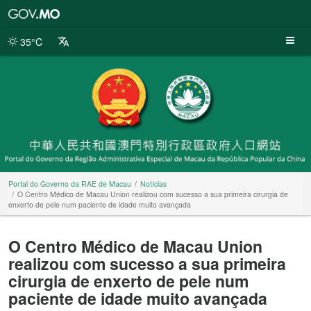
Portal
do
Governo
35°C
da
RAE
de
Macau
Portal do Governo da RAE de Macau
Notícias
O Centro Médico de Macau Union realizou com sucesso a sua primeira cirurgia de
enxerto de pele num paciente de idade muito avançada
O Centro Médico de Macau Union
realizou com sucesso a sua primeira
cirurgia de enxerto de pele num
paciente de idade muito avançada