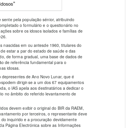
ente pela população sénior, atribuindo
mpletado o formulário e o questionário no
mações sobre os idosos isolados e famílias de
026.
 nascidas em ou antesde 1960, titulares do
 de estar a par do estado de saúde e das
ndo, de forma gradual, uma base de dados de
rão de referência fundamental para o
oas idosas.
ção depresentes de Ano Novo Lunar, que é
dospodem dirigir-se a um dos 67 equipamentos
da, o IAS apela aos destinatários a dedicar o
io no âmbito do referido levantamento de
idos devem exibir o original do BIR da RAEM,
vantamento por terceiros, o representante deve
R do inquirido e a procuração devidamente
 da Página Electrónica sobre as Informações