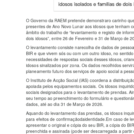
O Governo da RAEM pretende demonstraro carinho que s
presentes de Ano Novo Lunar aos idosos que tenham co
âmbito do trabalho de “levantamento e registo de infor
dois idosos”, entre 26 de Fevereiro e 31 de Março de 2
O levantamento consiste narecolha de dados de pessoas
BIR e que vivem sós ou com um outro idoso, no sentido
necessidades de respostas sociais desses idosos, cria
idosos sinalizados por zona. Os dados recolhidos servi
planeamento futuro dos serviços de apoio social a pess
O Instituto de Acção Social (IAS) coordena a distribui
apoiada pelos equipamentos sociais. Os idosos inquiri
sociais designados para o levantamento de prendas. Ain
seu tempo ao preenchimento do formulário e questionár
dados, até ao dia 31 de Março de 2026.
Aquando do levantamento das prendas, os idosos inquir
para efeitos de confirmaçãodaidentidade.Em caso de le
apresentar o original e cópia do seu BIR, a cópia do BI
preenchida e assinada (pode ser descarregada a partir