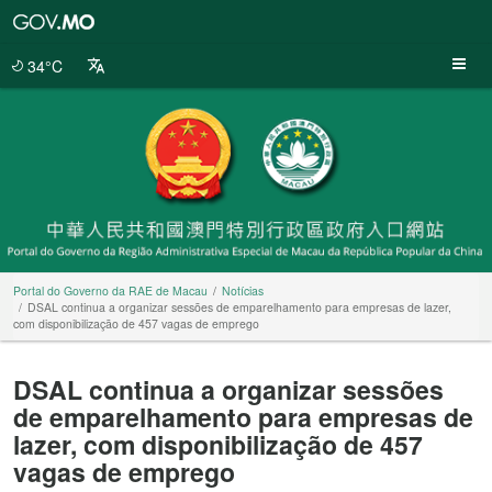
Portal
do
Governo
34°C
da
RAE
de
Macau
Portal do Governo da RAE de Macau
Notícias
DSAL continua a organizar sessões de emparelhamento para empresas de lazer,
com disponibilização de 457 vagas de emprego
DSAL continua a organizar sessões
de emparelhamento para empresas de
lazer, com disponibilização de 457
vagas de emprego