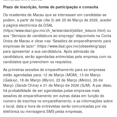
Prazo de inscrição, forma de participação e consulta
Os residentes de Macau que se interessam em candidatar-se
podem, a partir de hoje (dia 3) até 25 de Março de 2026, aceder
à página electrónica da DSAL
(https://www.dsal.gov.mo/zh_tw/standard/jobfair_leisure.html) ou
aos “Serviços de candidatura ao emprego” disponíveis na Conta
Única de Macau e clicar nas “Sessões de emparelhamento para
empresas de lazer” (https://www.dsal.gov.mo/jobseeking/app)
para apresentar a sua candidatura. Após admissão da
candidatura, serão agendadas entrevistas pela empresa com os
candidatos que preenchem os requisitos.
As primeiras sessões de emparelhamento para as empresas
estão agendadas para: 12 de Março (MGM), 13 de Março
(
Galaxy
), 18 de Março (
Wynn
), 22 de Março (
Melco
), 26 de
Março (
Sands
China) e 31 de Março de 2026 (SJM). A par disso,
há probabilidade de ser agendadas pelas empresas mais
sessões de emparelhamento em outras datas em função do
número de inscritos no emparelhamento, e as informações sobre
o local, data e hora de entrevistas serão comunicadas por via
telefónica ou mensagens SMS pelas empresas.