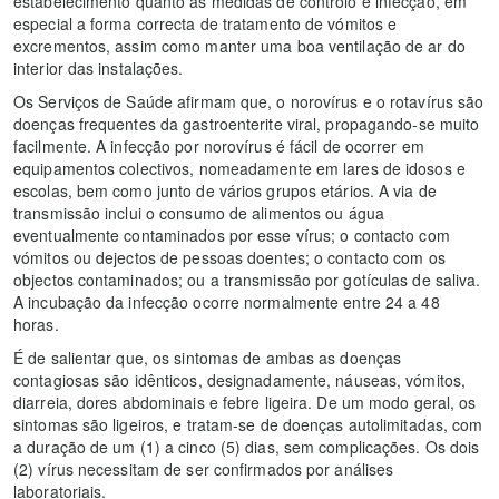
estabelecimento quanto as medidas de controlo e infecção, em
especial a forma correcta de tratamento de vómitos e
excrementos, assim como manter uma boa ventilação de ar do
interior das instalações.
Os Serviços de Saúde afirmam que, o norovírus e o rotavírus são
doenças frequentes da gastroenterite viral, propagando-se muito
facilmente. A infecção por norovírus é fácil de ocorrer em
equipamentos colectivos, nomeadamente em lares de idosos e
escolas, bem como junto de vários grupos etários. A via de
transmissão inclui o consumo de alimentos ou água
eventualmente contaminados por esse vírus; o contacto com
vómitos ou dejectos de pessoas doentes; o contacto com os
objectos contaminados; ou a transmissão por gotículas de saliva.
A incubação da infecção ocorre normalmente entre 24 a 48
horas.
É de salientar que, os sintomas de ambas as doenças
contagiosas são idênticos, designadamente, náuseas, vómitos,
diarreia, dores abdominais e febre ligeira. De um modo geral, os
sintomas são ligeiros, e tratam-se de doenças autolimitadas, com
a duração de um (1) a cinco (5) dias, sem complicações. Os dois
(2) vírus necessitam de ser confirmados por análises
laboratoriais.