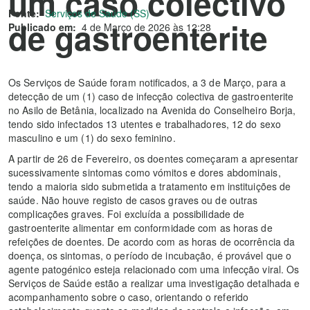
um caso colectivo
Fonte:
Serviços de Saúde (SS)
de gastroenterite
Publicado em:
4 de Março de 2026 às 12:28
Os Serviços de Saúde foram notificados, a 3 de Março, para a
detecção de um (1) caso de infecção colectiva de gastroenterite
no Asilo de Betânia, localizado na Avenida do Conselheiro Borja,
tendo sido infectados 13 utentes e trabalhadores, 12 do sexo
masculino e um (1) do sexo feminino.
A partir de 26 de Fevereiro, os doentes começaram a apresentar
sucessivamente sintomas como vómitos e dores abdominais,
tendo a maioria sido submetida a tratamento em instituições de
saúde. Não houve registo de casos graves ou de outras
complicações graves. Foi excluída a possibilidade de
gastroenterite alimentar em conformidade com as horas de
refeições de doentes. De acordo com as horas de ocorrência da
doença, os sintomas, o período de incubação, é provável que o
agente patogénico esteja relacionado com uma infecção viral. Os
Serviços de Saúde estão a realizar uma investigação detalhada e
acompanhamento sobre o caso, orientando o referido