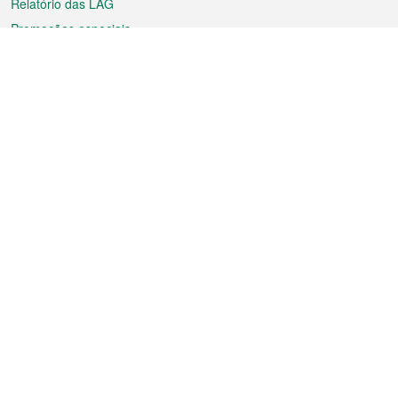
Relatório das LAG
Promoções especiais
Sobre a RAEM
Tempo
Transporte
Feriados
Cultura e lazer
Informação de Macau
Ficheiro sobre Macau
Estatísticas
Anúncios
Notícias
Vídeos
Boletim Oficial