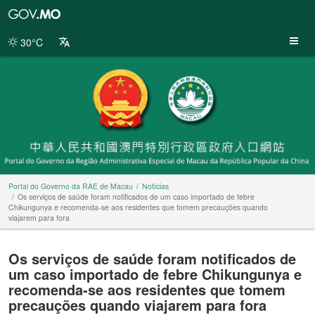
Portal
do
Governo
30°C
da
RAE
de
Macau
Portal do Governo da RAE de Macau
Notícias
Os serviços de saúde foram notificados de um caso importado de febre
Chikungunya e recomenda-se aos residentes que tomem precauções quando
viajarem para fora
Os serviços de saúde foram notificados de
um caso importado de febre Chikungunya e
recomenda-se aos residentes que tomem
precauções quando viajarem para fora