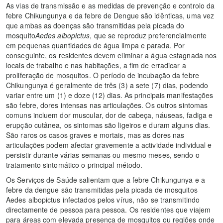
As vias de transmissão e as medidas de prevenção e controlo da
febre Chikungunya e da febre de Dengue são idênticas, uma vez
que ambas as doenças são transmitidas pela picada do
mosquito
Aedes albopictus
, que se reproduz preferencialmente
em pequenas quantidades de água limpa e parada. Por
conseguinte, os residentes devem eliminar a água estagnada nos
locais de trabalho e nas habitações, a fim de erradicar a
proliferação de mosquitos. O período de incubação da febre
Chikungunya é geralmente de três (3) a sete (7) dias, podendo
variar entre um (1) e doze (12) dias. As principais manifestações
são febre, dores intensas nas articulações. Os outros sintomas
comuns incluem dor muscular, dor de cabeça, náuseas, fadiga e
erupção cutânea, os sintomas são ligeiros e duram alguns dias.
São raros os casos graves e mortais, mas as dores nas
articulações podem afectar gravemente a actividade individual e
persistir durante várias semanas ou mesmo meses, sendo o
tratamento sintomático o principal método.
Os Serviços de Saúde salientam que a febre Chikungunya e a
febre da dengue são transmitidas pela picada de mosquitos
Aedes albopictus infectados pelos vírus, não se transmitindo
directamente de pessoa para pessoa. Os residentes que viajem
para áreas com elevada presença de mosquitos ou regiões onde